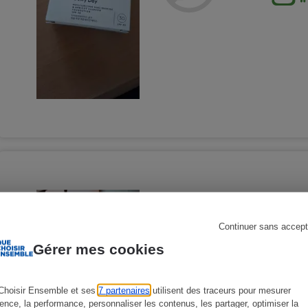
s
Réfrigérateur
YVES ROCHER - Zéro d
tenue
Continuer sans accept
Maquillage - Fonds de teint
Gérer mes cookies
Choisir Ensemble et ses
7 partenaires
utilisent des traceurs pour mesurer
ience, la performance, personnaliser les contenus, les partager, optimiser la