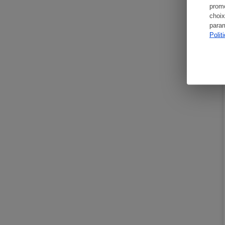
promo
choix
param
Polit