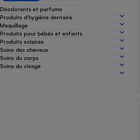
Internet
Déodorants et parfums
Produits d'hygiène dentaire
Gros électroménager
Téléphonie
Maquillage
Petit électroménager 
Produits pour bébés et enfants
Complément
alimentaire
Produits solaires
Mutuelle
Assurance emprunteu
Soins des cheveux
Soins du corps
Soins du visage
Matelas
Champa
boutei
Banque 
Téléviseur
Antimoustique
Lave-linge