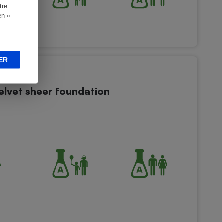
tre
en «
ER
elvet sheer foundation