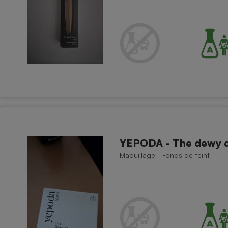
Électricité - Gaz
Appareil photo
numérique
Four encastrable
Lessive
YEPODA - The dewy d
Maquillage - Fonds de teint
Aspirateur