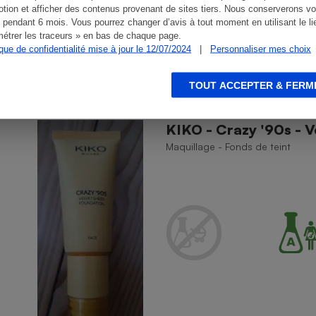
tion et afficher des contenus provenant de sites tiers. Nous conserverons vo
 pendant 6 mois. Vous pourrez changer d’avis à tout moment en utilisant le li
étrer les traceurs » en bas de chaque page.
ique de confidentialité mise à jour le 12/07/2024
|
Personnaliser mes choix
TOUT ACCEPTER & FERM
KIKO - Crazy '90s - V
Maquillage - Fonds de teint