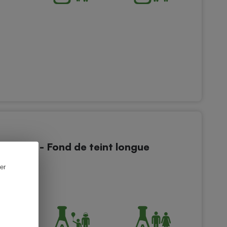
éfaut - Fond de teint longue
er