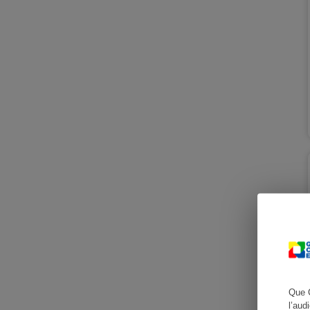
Cafetière à expresso
Robot ménager
Que 
l’aud