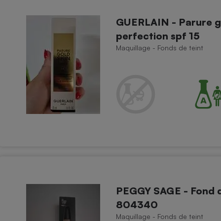
GUERLAIN - Parure go
perfection spf 15
- Ustensile
Maquillage - Fonds de teint
Foie gras
Aide auditive
r
Assurance vie
Poêle à granulés
gne - Comment choisir une
lle de champagne
en ligne
Ordinateur portable
Crème solaire
Lave-vaisselle
PEGGY SAGE - Fond d
804340
Maquillage - Fonds de teint