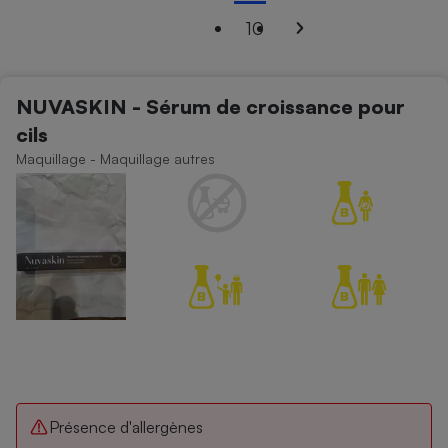
10
Petit électroménager - U
Complément
alimentaire
Mutuelle
Assurance emprunteur
NUVASKIN - Sérum de croissance pour
cils
Maquillage - Maquillage autres
Matelas
Champagne
bouteille
Banque en 
Téléviseur
Antimoustique
Lave-linge
Radiateur électrique
Présence d'allergènes