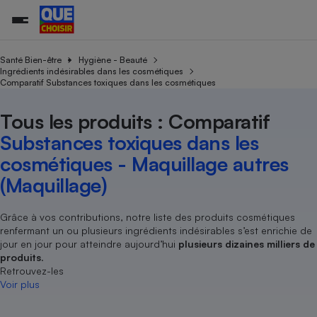
Santé Bien-être
Hygiène - Beauté
Ingrédients indésirables dans les cosmétiques
Comparatif Substances toxiques dans les cosmétiques
Additifs a
Comparate
Comparatif
Comparateu
Comparatif
Comparateu
Comparatif
Comparati
Substances
Toutes les actualités
Tous les services
Tous nos combats
L’association
Organismes de défense 
Train
supermarc
cosmétiqu
Tous les produits : Comparatif
Comparateu
Achat - Vente - Travaux
Démarche administrative
Enquêtes
Nos actions
Nos missions
Système judiciaire
Transport aérien
gratuit
Substances toxiques dans les
Copropriété
Famille
Guides d'achat
Nos grandes victoires
Notre méthodologie
cosmétiques - Maquillage autres
Location
Senior
Comparateu
Comparate
Comparati
Comparatif
Comparate
Comparatif
Comparatif
Conseils
Les billets de la présidente
Notre financement
(Maquillage)
supermarc
électrique
Service marchand
Magasin - Grande surfac
Sport
Soumettre un litige
Brèves
Nos associations locales
Nos partenaires
Air
Marketing - Fidélisation
Vacances - Tourisme
Lettres types
Grâce à vos contributions, notre liste des produits cosmétiques
Nous rejoindre
Nous rejoindre
Déchet
renfermant un ou plusieurs ingrédients indésirables s’est enrichie de
Méthode de vente - Abu
Rencontrer une association locale
Comparate
Comparatif
Comparatif
Comparatif
Comparatif
En savoir plus sur Que Choisir Ensemble
jour en jour pour atteindre aujourd’hui
plusieurs dizaines milliers de
Eau
s
Agriculture
Achat - Vente - Location
produits
.
Retrouvez-les
Energie
Nutrition
Assurance auto
Voir plus
-nous ?
Produit alimentaire
Carburant
Comparati
Comparati
Comparati
Comparate