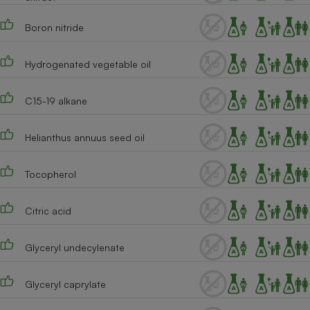
Téléphone mobile -
Smartphone
Boron nitride
Plaque de cuisson à
induction
Hydrogenated vegetable oil
C15-19 alkane
Climatiseur -
Ventilateur
Helianthus annuus seed oil
Antivirus
Tocopherol
Climatiseur -
Ventilateur
Citric acid
Glyceryl undecylenate
Glyceryl caprylate