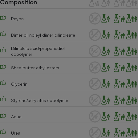
Composition
Téléphone mobile -
Smartphone
Plaque de cuisson à
induction
Rayon
Dimer dilinoleyl dimer dilinoleate
Climatiseur -
Dilinoleic acid/propanediol
Ventilateur
copolymer
Shea butter ethyl esters
Antivirus
Climatiseur -
Glycerin
Ventilateur
Styrene/acrylates copolymer
Aqua
Urea