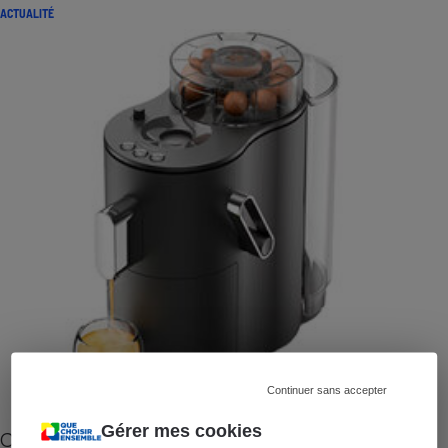
ACTUALITÉ
Continuer sans accepter
Gérer mes cookies
Cafetière à capsules zéro déchet CoffeeB (vidéo)