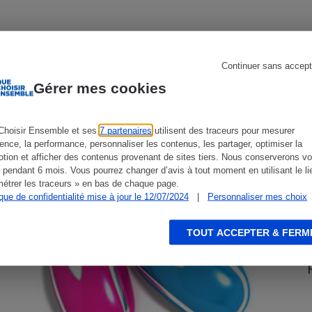
CONSEILS
G
s
Réfrigérateur
Continuer sans accept
Gérer mes cookies
Choisir Ensemble et ses
7 partenaires
utilisent des traceurs pour mesurer
ience, la performance, personnaliser les contenus, les partager, optimiser la
tion et afficher des contenus provenant de sites tiers. Nous conserverons vo
 pendant 6 mois. Vous pourrez changer d’avis à tout moment en utilisant le li
étrer les traceurs » en bas de chaque page.
ique de confidentialité mise à jour le 12/07/2024
|
Personnaliser mes choix
TOUT ACCEPTER & FERM