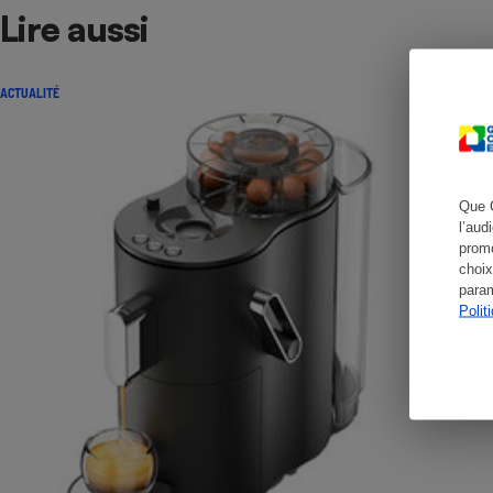
Lire aussi
ACTUALITÉ
Cafetière à expresso
Que 
l’aud
promo
choix
param
Polit
Robot ménager