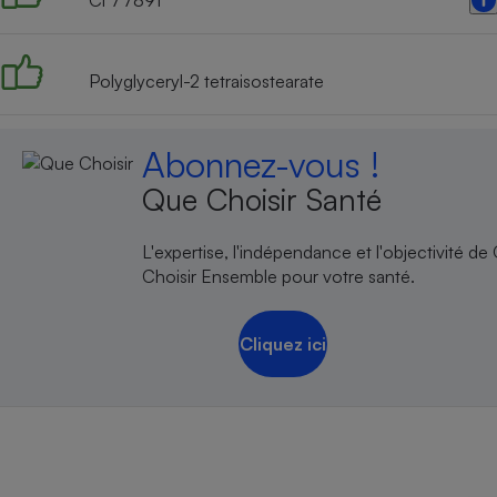
Ci 77891
Radiateur électrique
Téléphone mobile -
Polyglyceryl-2 tetraisostearate
Smartphone
Plaque de cuisson à
induction
Abonnez-vous !
Que Choisir Santé
Climatiseur -
Ventilateur
L'expertise, l'indépendance et l'objectivité de
Choisir Ensemble pour votre santé.
Antivirus
Cliquez ici
Climatiseur -
Ventilateur