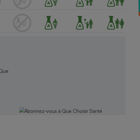
Électricité - Gaz
Appareil photo
numérique
Four encastrable
Lessive
 Que
Aspirateur