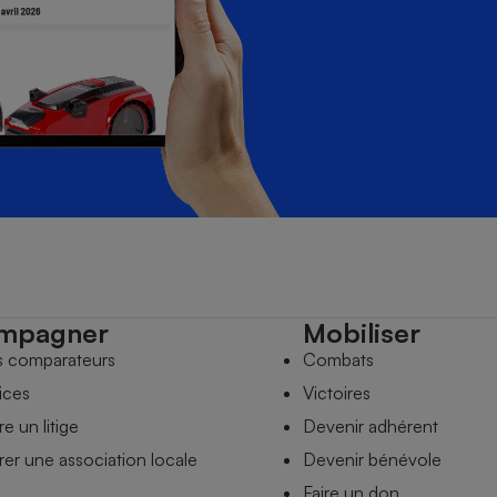
mpagner
Mobiliser
s comparateurs
Combats
ices
Victoires
e un litige
Devenir adhérent
er une association locale
Devenir bénévole
Faire un don