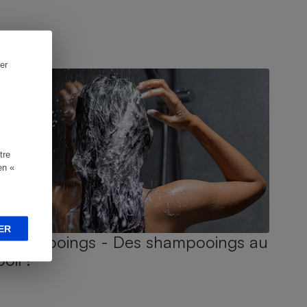
UIDE D'ACHAT
er
tre
en «
ER
Shampooings - Des shampooings au
poil !