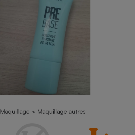
pression
Choisir son fioul
Assurance
Sécurité - Hygiène
Circulation routière
Choisir son pellet
Crédit immobilier
Banque - Crédit
Contrôle technique - Rép
Comparateur assurance emprunteur
Maison de retraite
Epargne - Fiscalité
Comparateu
Pièce détachée
Energie Moins Chère Ensemble
Comparatif réfrigérateur
Comparatif casque audio
Comparatif tondeuse ro
Moto
Comparatif plaque à indu
Comparatif barre de son
Comparatif poêle à gran
Supermarché - Drive
Comparatif hotte aspira
Comparatif imprimante m
Comparatif radiateur éle
Électricité - Gaz
Hygiène - Beauté
Comparatif climatiseur m
Comparatif ordinateur p
Tous les comparateurs
Maladie - Médecine - Mé
Comparatif aspirateur bal
Comparatif ultrabook
Aménagement
Toutes les cartes interactives
Système de santé - Com
Comparatif aspirateur tr
Comparatif tablette tacti
Supermarché - Drive
Bricolage - Jardinage
Retraite
Comparatif cafetière au
Chauffage
Speedtest - Testez le débit de votre
Mutuelle
Comparatif robot cuiseu
Image et son
Produit d'entretien
connexion Internet
Maquillage
>
Maquillage autres
Comparatif centrale vap
Comparateur auto
Informatique
Sécurité domestique
Internet
Gros électroménager
Téléphonie