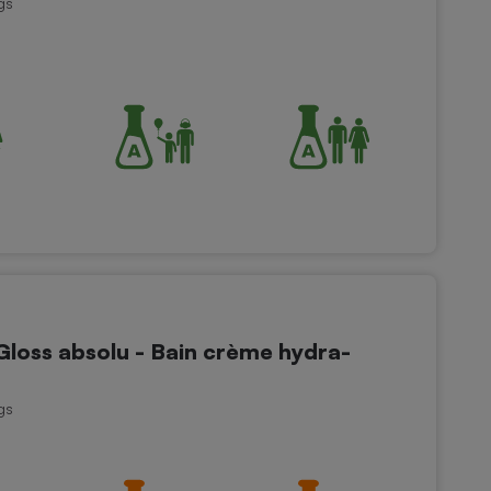
gs
oss absolu - Bain crème hydra-
gs