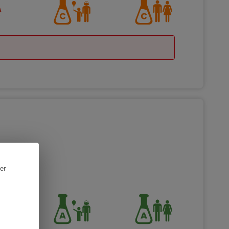
gs
er