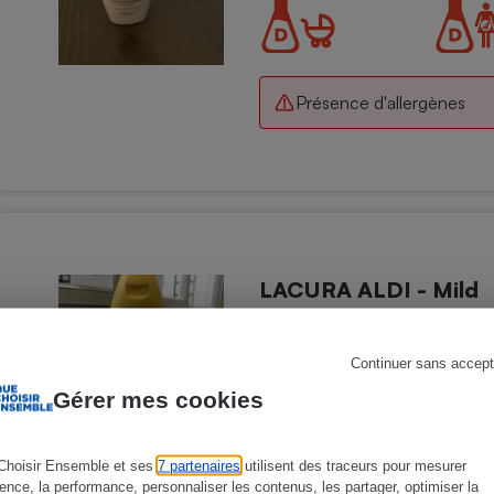
Présence d'allergènes
s
Réfrigérateur
LACURA ALDI - Mild
Soins des cheveux - Shampooin
Continuer sans accept
Gérer mes cookies
Choisir Ensemble et ses
7 partenaires
utilisent des traceurs pour mesurer
ience, la performance, personnaliser les contenus, les partager, optimiser la