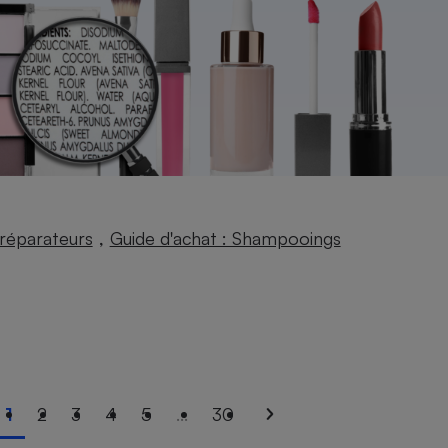
,
réparateurs
Guide d'achat : Shampooings
1
2
3
4
5
...
30