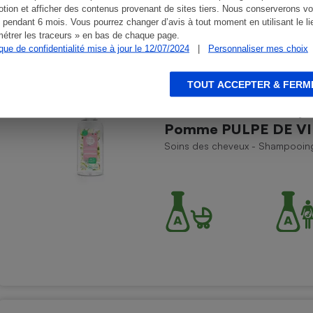
tion et afficher des contenus provenant de sites tiers. Nous conserverons vo
 pendant 6 mois. Vous pourrez changer d’avis à tout moment en utilisant le li
étrer les traceurs » en bas de chaque page.
ique de confidentialité mise à jour le 12/07/2024
|
Personnaliser mes choix
TOUT ACCEPTER & FERM
PULPE DE VIE - Pulp
Pomme PULPE DE VI
Soins des cheveux - Shampooin