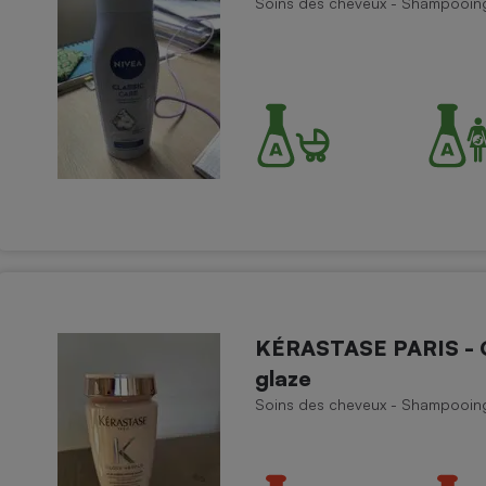
Soins des cheveux - Shampooin
Électricité - Gaz
Appareil photo
numérique
Four encastrable
Lessive
KÉRASTASE PARIS - Gl
Aspirateur
glaze
Soins des cheveux - Shampooin