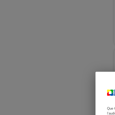
Cafetière à expresso
Robot ménager
Que 
l’aud