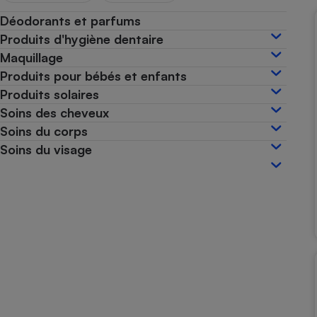
Internet
Déodorants et parfums
Produits d'hygiène dentaire
Gros électroménager
Téléphonie
Maquillage
Petit électroménager 
Produits pour bébés et enfants
Complément
alimentaire
Produits solaires
Mutuelle
Assurance emprunteu
Soins des cheveux
Soins du corps
Soins du visage
Matelas
Champa
boutei
Banque 
Téléviseur
Antimoustique
Lave-linge