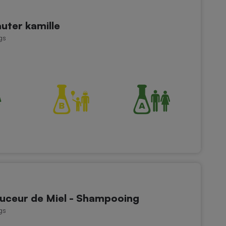
uter kamille
gs
ceur de Miel - Shampooing
gs