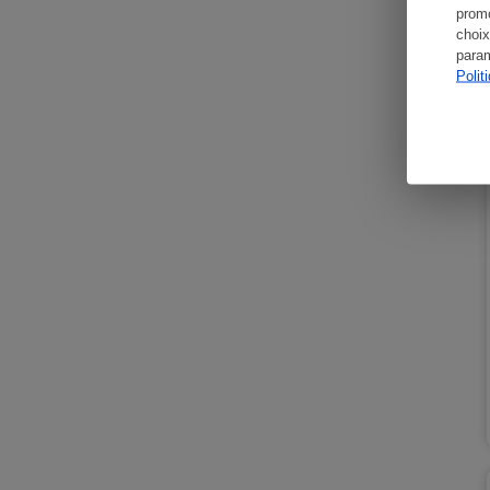
promo
choix
param
Polit