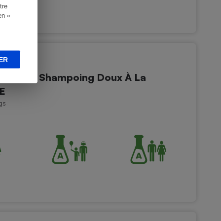
tre
en «
ER
e De Vie Shampoing Doux À La
E
gs