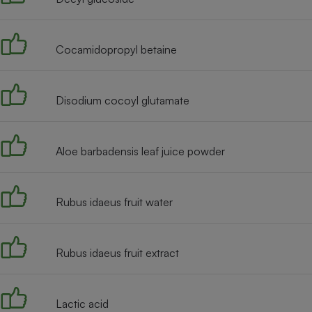
Radiateur électrique
Cocamidopropyl betaine
Téléphone mobile -
Smartphone
Plaque de cuisson à
induction
Disodium cocoyl glutamate
Climatiseur -
Aloe barbadensis leaf juice powder
Ventilateur
Rubus idaeus fruit water
Antivirus
Climatiseur -
Ventilateur
Rubus idaeus fruit extract
Lactic acid