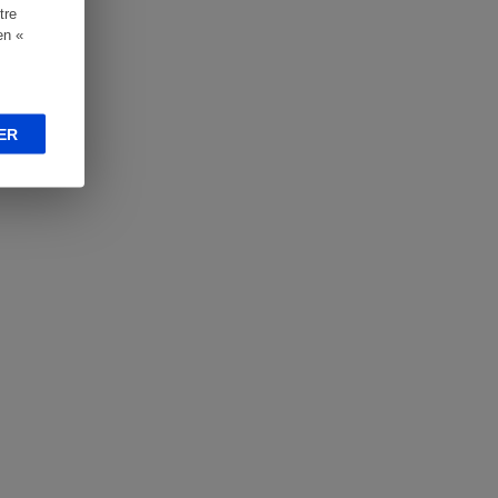
tre
en «
ER