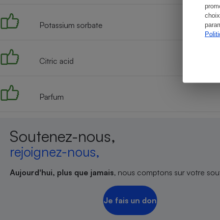
promo
choix
Potassium sorbate
param
Polit
Citric acid
Parfum
Soutenez-nous,
rejoignez-nous,
Aujourd'hui, plus que jamais
, nous comptons sur votre sout
Je fais un don