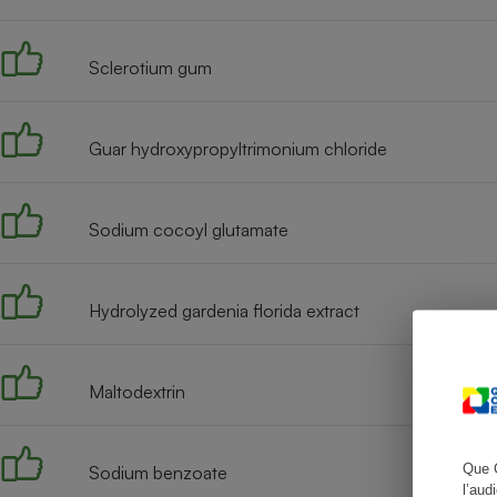
Sclerotium gum
Cafetière à expresso
Guar hydroxypropyltrimonium chloride
Sodium cocoyl glutamate
Hydrolyzed gardenia florida extract
Robot ménager
Maltodextrin
Que 
Sodium benzoate
l’aud