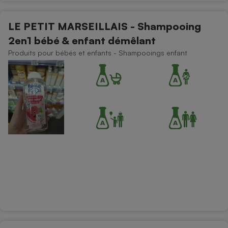
Téléphone mobile -
Smartphone
Plaque de cuisson à
LE PETIT MARSEILLAIS - Shampooing
induction
2en1 bébé & enfant démêlant
Produits pour bébés et enfants - Shampooings enfant
Climatiseur -
Ventilateur
Antivirus
Climatiseur -
Ventilateur