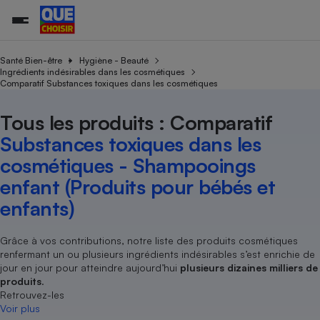
Santé Bien-être
Hygiène - Beauté
Ingrédients indésirables dans les cosmétiques
Comparatif Substances toxiques dans les cosmétiques
Additifs a
Comparate
Comparatif
Comparateu
Comparatif
Comparateu
Comparatif
Comparati
Substances
Toutes les actualités
Tous les services
Tous nos combats
L’association
Organismes de défense 
Train
supermarc
cosmétiqu
Tous les produits : Comparatif
Comparateu
Achat - Vente - Travaux
Démarche administrative
Enquêtes
Nos actions
Nos missions
Système judiciaire
Transport aérien
gratuit
Substances toxiques dans les
Copropriété
Famille
Guides d'achat
Nos grandes victoires
Notre méthodologie
cosmétiques - Shampooings
Location
Senior
Comparateu
Comparate
Comparati
Comparatif
Comparate
Comparatif
Comparatif
Conseils
Les billets de la présidente
Notre financement
enfant (Produits pour bébés et
supermarc
électrique
Service marchand
Magasin - Grande surfac
Sport
Soumettre un litige
Brèves
Nos associations locales
Nos partenaires
enfants)
Air
Marketing - Fidélisation
Vacances - Tourisme
Lettres types
Nous rejoindre
Nous rejoindre
Déchet
Méthode de vente - Abu
Rencontrer une association locale
Comparate
Comparatif
Comparatif
Comparatif
Comparatif
Grâce à vos contributions, notre liste des produits cosmétiques
En savoir plus sur Que Choisir Ensemble
Eau
renfermant un ou plusieurs ingrédients indésirables s’est enrichie de
s
Agriculture
Achat - Vente - Location
jour en jour pour atteindre aujourd’hui
plusieurs dizaines milliers de
Energie
produits
.
Nutrition
Assurance auto
Retrouvez-les
-nous ?
Produit alimentaire
Carburant
Comparati
Comparati
Comparati
Comparate
Voir plus