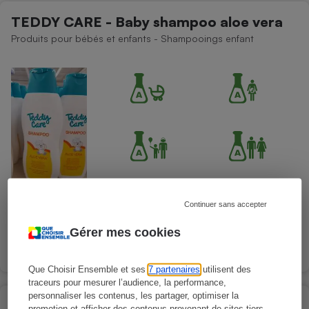
TEDDY CARE - Baby shampoo aloe vera
Produits pour bébés et enfants - Shampooings enfant
Continuer sans accepter
Gérer mes cookies
Que Choisir Ensemble et ses
7 partenaires
utilisent des
traceurs pour mesurer l’audience, la performance,
personnaliser les contenus, les partager, optimiser la
MIXA - Bébé - Shampooing très doux