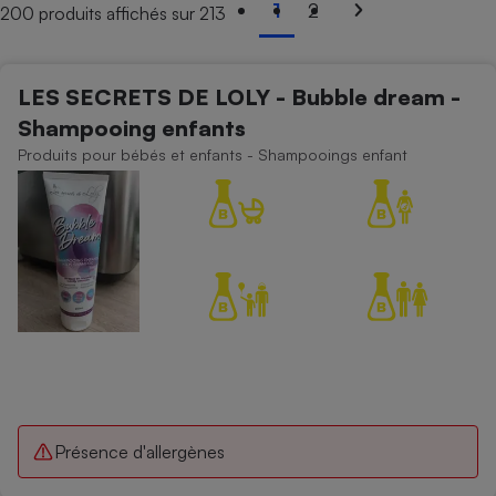
1
2
200 produits affichés sur 213
Petit électroménager - U
Complément
alimentaire
Mutuelle
LES SECRETS DE LOLY - Bubble dream -
Assurance emprunteur
Shampooing enfants
Produits pour bébés et enfants - Shampooings enfant
Matelas
Champagne
bouteille
Banque en 
Téléviseur
Antimoustique
Lave-linge
Radiateur électrique
Présence d'allergènes