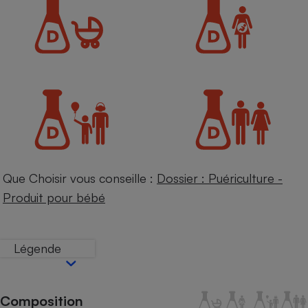
Petit électroménager - U
Complément
alimentaire
Mutuelle
Assurance emprunteur
Matelas
Champagne
bouteille
Banque en 
Téléviseur
Que Choisir vous conseille :
Dossier : Puériculture -
Antimoustique
Produit pour bébé
Lave-linge
Légende
Radiateur électrique
Composition