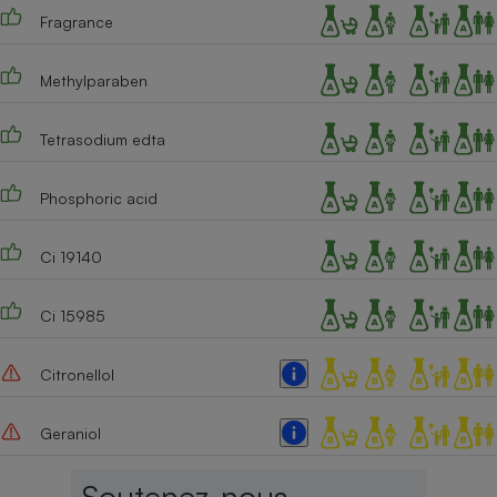
Fragrance
Cafetière à expressos
Methylparaben
Tetrasodium edta
Phosphoric acid
Ci 19140
Robot ménager
Ci 15985
Citronellol
Geraniol
Soutenez-nous,