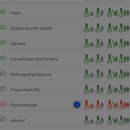
Téléphone mobile -
Smartphone
Plaque de cuisson à
Aqua
induction
Sodium laureth sulfate
Climatiseur -
Glycerin
Ventilateur
Cocamidopropyl betaine
Antivirus
Hydroxyethylcellulose
Climatiseur -
Ventilateur
Polysorbate 80
Formaldehyde
Alcohol