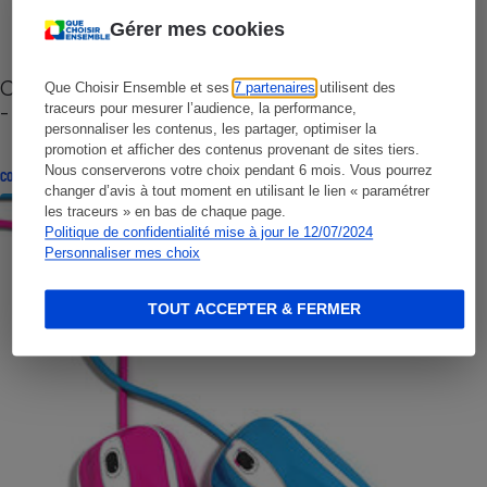
Gérer mes cookies
Cafetière à capsules zéro déchet CoffeeB (vidéo)
Que Choisir Ensemble et ses
7 partenaires
utilisent des
- Premières impressions
traceurs pour mesurer l’audience, la performance,
personnaliser les contenus, les partager, optimiser la
promotion et afficher des contenus provenant de sites tiers.
Nous conserverons votre choix pendant 6 mois. Vous pourrez
CONSEILS
changer d’avis à tout moment en utilisant le lien « paramétrer
les traceurs » en bas de chaque page.
Politique de confidentialité mise à jour le 12/07/2024
Personnaliser mes choix
TOUT ACCEPTER & FERMER