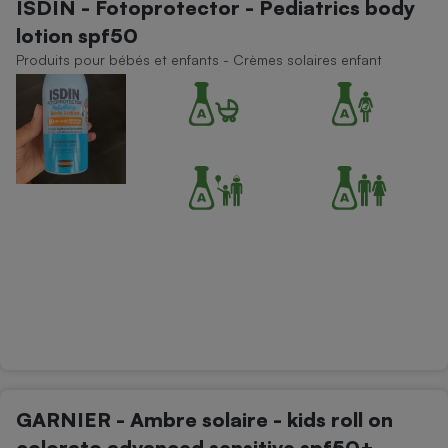
ISDIN - Fotoprotector - Pediatrics body
lotion spf50
Produits pour bébés et enfants - Crèmes solaires enfant
GARNIER - Ambre solaire - kids roll on
colorato advanced sensitive spf50+