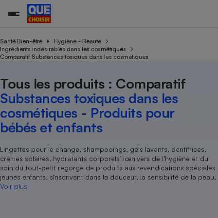
Santé Bien-être
Hygiène - Beauté
Ingrédients indésirables dans les cosmétiques
Comparatif Substances toxiques dans les cosmétiques
Additifs a
Comparate
Comparatif
Comparateu
Comparatif
Comparateu
Comparatif
Comparati
Substances
Toutes les actualités
Tous les services
Tous nos combats
L’association
Organismes de défense 
Train
supermarc
cosmétiqu
Tous les produits : Comparatif
Comparateu
Achat - Vente - Travaux
Démarche administrative
Enquêtes
Nos actions
Nos missions
Système judiciaire
Transport aérien
gratuit
Substances toxiques dans les
Copropriété
Famille
Guides d'achat
Nos grandes victoires
Notre méthodologie
cosmétiques - Produits pour
Location
Senior
Comparateu
Comparate
Comparati
Comparatif
Comparate
Comparatif
Comparatif
Conseils
Les billets de la présidente
Notre financement
bébés et enfants
supermarc
électrique
Service marchand
Magasin - Grande surfac
Sport
Soumettre un litige
Brèves
Nos associations locales
Nos partenaires
Air
Marketing - Fidélisation
Vacances - Tourisme
Lettres types
Lingettes pour le change, shampooings, gels lavants, dentifrices,
Nous rejoindre
Nous rejoindre
Déchet
crèmes solaires, hydratants corporels’ lœnivers de l’hygiène et du
Méthode de vente - Abu
Rencontrer une association locale
Comparate
Comparatif
Comparatif
Comparatif
Comparatif
En savoir plus sur Que Choisir Ensemble
soin du tout-petit regorge de produits aux revendications spéciales
Eau
s
Agriculture
Achat - Vente - Location
jeunes enfants, sînscrivant dans la douceur, la sensibilité de la peau,
Voir plus
Energie
Nutrition
Assurance auto
-nous ?
Produit alimentaire
Carburant
Comparati
Comparati
Comparati
Comparate