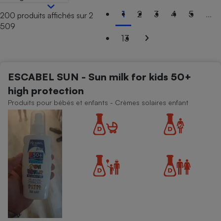
1
2
3
4
5
...
200 produits affichés sur 2
Petit électroménager - U
Complément
509
alimentaire
13
Mutuelle
Assurance emprunteur
ESCABEL SUN - Sun milk for kids 50+
high protection
Matelas
Champagne
Produits pour bébés et enfants - Crèmes solaires enfant
bouteille
Banque en 
Téléviseur
Antimoustique
Lave-linge
Radiateur électrique