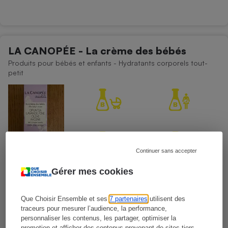
LA CANOPÉE - La crème des bébés
Produits pour bébés et enfants - Hydratants corporels tout-
petit
Continuer sans accepter
Gérer mes cookies
Que Choisir Ensemble et ses
7 partenaires
utilisent des
traceurs pour mesurer l’audience, la performance,
Présence d'allergènes
personnaliser les contenus, les partager, optimiser la