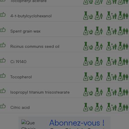
Tocopheryl acetate
4-t-butylcyclohexanol
Spent grain wax
Ricinus communis seed oil
Ci 19140
Tocopherol
Isopropyl titanium triisostearate
Citric acid
Abonnez-vous !