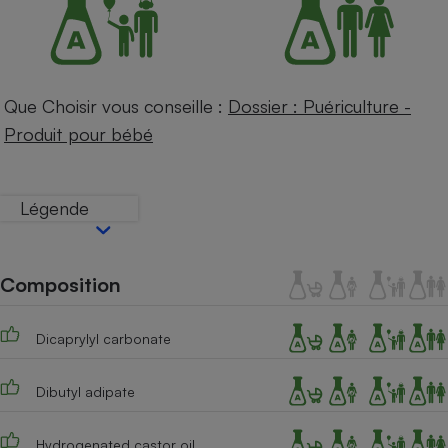
Téléphone mobile -
Smartphone
Plaque de cuisson à
induction
Que Choisir vous conseille :
Dossier : Puériculture -
Produit pour bébé
Climatiseur -
Ventilateur
Légende
Antivirus
Climatiseur -
Ventilateur
Composition
Dicaprylyl carbonate
Dibutyl adipate
Hydrogenated castor oil