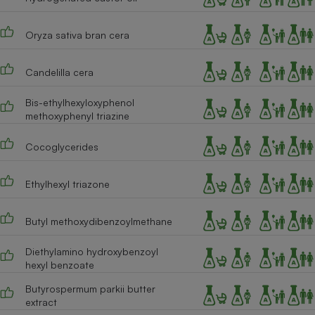
Cafetière à expressos
Oryza sativa bran cera
Candelilla cera
Bis-ethylhexyloxyphenol
methoxyphenyl triazine
Cocoglycerides
Robot ménager
Ethylhexyl triazone
Butyl methoxydibenzoylmethane
Diethylamino hydroxybenzoyl
hexyl benzoate
Butyrospermum parkii butter
extract