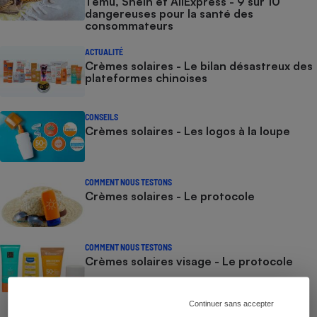
Temu, Shein et AliExpress - 9 sur 10
dangereuses pour la santé des
consommateurs
ACTUALITÉ
Crèmes solaires - Le bilan désastreux des
plateformes chinoises
CONSEILS
Crèmes solaires - Les logos à la loupe
COMMENT NOUS TESTONS
Crèmes solaires - Le protocole
COMMENT NOUS TESTONS
Crèmes solaires visage - Le protocole
Continuer sans accepter