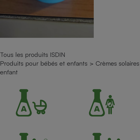
Petit électroménager - U
Complément
alimentaire
Mutuelle
Assurance emprunteur
Tous les produits ISDIN
Matelas
Produits pour bébés et enfants
>
Crèmes solaires
Champagne
bouteille
enfant
Banque en 
Téléviseur
Antimoustique
Lave-linge
Radiateur électrique