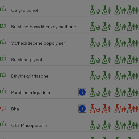
Cafetière à expressos
Cetyl alcohol
Butyl methoxydibenzoylmethane
Vp/hexadecene copolymer
Butylene glycol
Robot ménager
Ethylhexyl triazone
Paraffinum liquidum
Bha
C13-14 isoparaffin