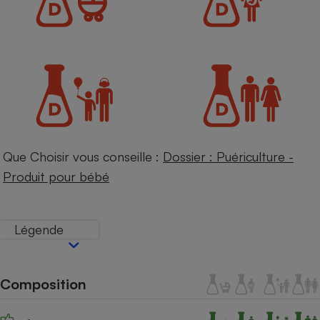
Petit électroménager - U
Complément
alimentaire
Mutuelle
Assurance emprunteur
Matelas
Champagne
bouteille
Que Choisir vous conseille :
Dossier : Puériculture -
Banque en 
Produit pour bébé
Téléviseur
Antimoustique
Lave-linge
Légende
Radiateur électrique
Composition