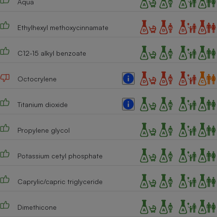
Aqua
Téléphone mobile -
Smartphone
Plaque de cuisson à
Ethylhexyl methoxycinnamate
induction
C12-15 alkyl benzoate
Climatiseur -
Octocrylene
Ventilateur
Titanium dioxide
Antivirus
Climatiseur -
Propylene glycol
Ventilateur
Potassium cetyl phosphate
Caprylic/capric triglyceride
Dimethicone