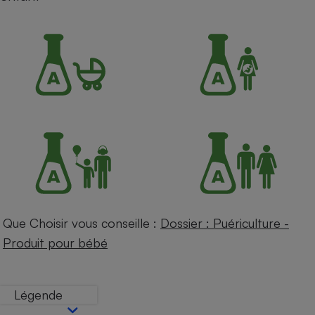
Petit électroménager - U
Complément
alimentaire
Mutuelle
Assurance emprunteur
Matelas
Champagne
bouteille
Banque en 
Téléviseur
Antimoustique
Lave-linge
Que Choisir vous conseille :
Dossier : Puériculture -
Produit pour bébé
Radiateur électrique
Légende