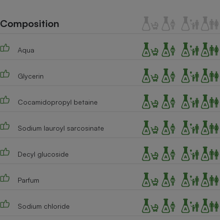
Téléphone mobile -
Smartphone
Plaque de cuisson à
Composition
induction
Aqua
Climatiseur -
Glycerin
Ventilateur
Cocamidopropyl betaine
Antivirus
Sodium lauroyl sarcosinate
Climatiseur -
Ventilateur
Decyl glucoside
Parfum
Sodium chloride