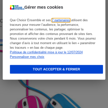
Gérer mes cookies
Cafetière à capsules zéro déchet CoffeeB (vidéo)
Que Choisir Ensemble et ses
7 partenaires
utilisent des
traceurs pour mesurer l’audience, la performance,
- Premières impressions
personnaliser les contenus, les partager, optimiser la
promotion et afficher des contenus provenant de sites tiers.
Nous conserverons votre choix pendant 6 mois. Vous pourrez
CONSEILS
changer d’avis à tout moment en utilisant le lien « paramétrer
les traceurs » en bas de chaque page.
Politique de confidentialité mise à jour le 12/07/2024
Personnaliser mes choix
TOUT ACCEPTER & FERMER