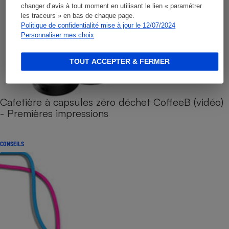
changer d’avis à tout moment en utilisant le lien « paramétrer
les traceurs » en bas de chaque page.
Politique de confidentialité mise à jour le 12/07/2024
Personnaliser mes choix
TOUT ACCEPTER & FERMER
Cafetière à capsules zéro déchet CoffeeB (vidéo)
- Premières impressions
CONSEILS