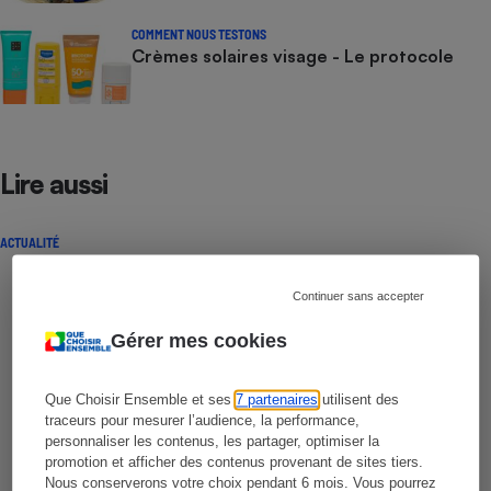
COMMENT NOUS TESTONS
Crèmes solaires visage - Le protocole
Lire aussi
ACTUALITÉ
Continuer sans accepter
Gérer mes cookies
Que Choisir Ensemble et ses
7 partenaires
utilisent des
traceurs pour mesurer l’audience, la performance,
personnaliser les contenus, les partager, optimiser la
promotion et afficher des contenus provenant de sites tiers.
Nous conserverons votre choix pendant 6 mois. Vous pourrez