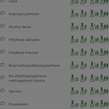
Aqua
Téléphone mobile -
Smartphone
Plaque de cuisson à
Isopropyl palmitate
induction
Alcohol denat.
Climatiseur -
Ethylhexyl salicylate
Ventilateur
Ethylhexyl triazone
Antivirus
Climatiseur -
Butyl methoxydibenzoylmethane
Ventilateur
Bis-ethylhexyloxyphenol
methoxyphenyl triazine
Glycerin
Propanediol