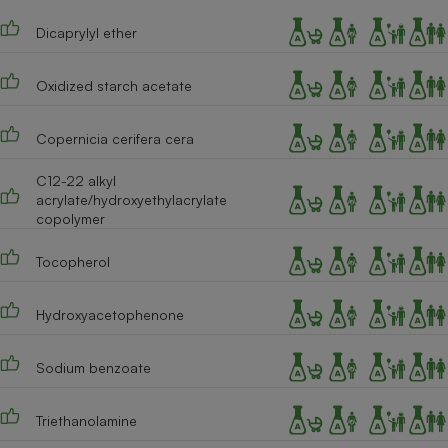
Cafetière à expressos
Dicaprylyl ether
Oxidized starch acetate
Copernicia cerifera cera
C12-22 alkyl
acrylate/hydroxyethylacrylate
copolymer
Robot ménager
Tocopherol
Hydroxyacetophenone
Sodium benzoate
Triethanolamine