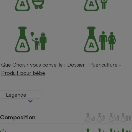
Petit électroménager - U
Complément
alimentaire
Mutuelle
Assurance emprunteur
Matelas
Champagne
bouteille
Que Choisir vous conseille :
Dossier : Puériculture -
Banque en 
Produit pour bébé
Téléviseur
Antimoustique
Lave-linge
Légende
Radiateur électrique
Composition