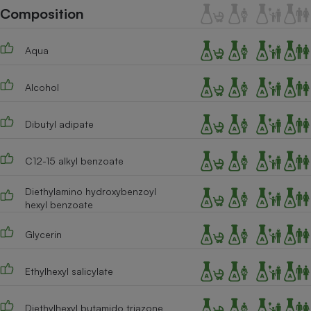
Téléphone mobile -
Composition
Smartphone
Plaque de cuisson à
induction
Aqua
Alcohol
Climatiseur -
Ventilateur
Dibutyl adipate
Antivirus
C12-15 alkyl benzoate
Climatiseur -
Diethylamino hydroxybenzoyl
Ventilateur
hexyl benzoate
Glycerin
Ethylhexyl salicylate
Diethylhexyl butamido triazone