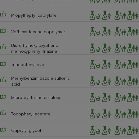
Cafetière à expressos
Propylheptyl caprylate
Vp/hexadecene copolymer
Bis-ethylhexyloxyphenol
methoxyphenyl triazine
Triacontanyl pvp
Robot ménager
Phenylbenzimidazole sulfonic
acid
Microcrystalline cellulose
Tocopheryl acetate
Caprylyl glycol