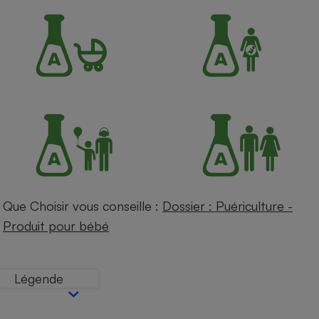
Petit électroménager - U
Complément
alimentaire
Mutuelle
Assurance emprunteur
Matelas
Champagne
bouteille
Banque en 
Téléviseur
Antimoustique
Que Choisir vous conseille :
Dossier : Puériculture -
Lave-linge
Produit pour bébé
Légende
Radiateur électrique