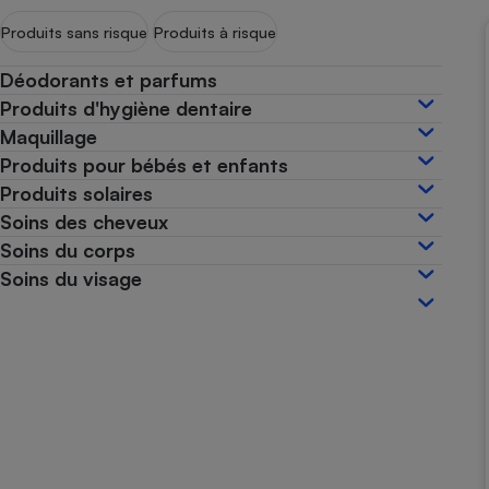
Internet
Produits sans risque
Produits à risque
Gros électroménager
Téléphonie
Déodorants et parfums
Petit électroménager 
Produits d'hygiène dentaire
Complément
alimentaire
Maquillage
Mutuelle
Produits pour bébés et enfants
Assurance emprunteu
Produits solaires
Soins des cheveux
Soins du corps
Matelas
Soins du visage
Champa
boutei
Banque 
Téléviseur
Antimoustique
Lave-linge