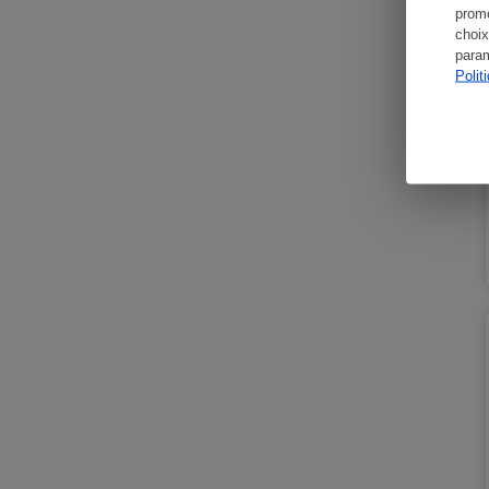
promo
choix
param
Polit