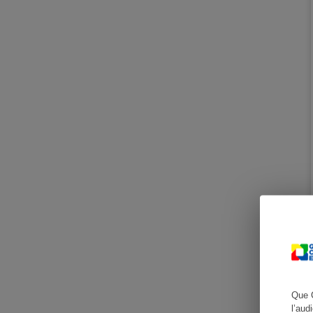
Cafetière à expresso
Robot ménager
Que 
l’aud