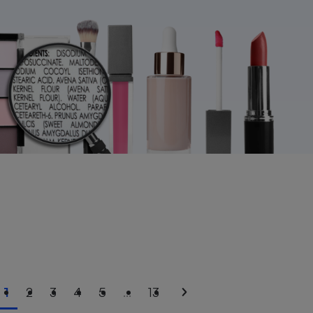
1
2
3
4
5
...
13