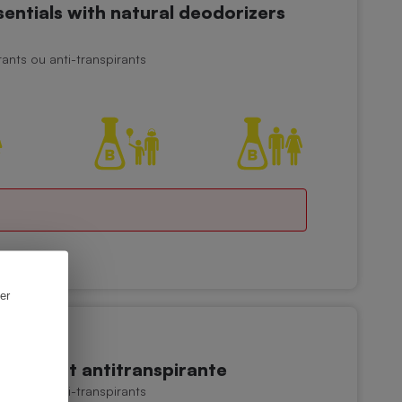
tials with natural deodorizers
nts ou anti-transpirants
er
odorant antitranspirante
nts ou anti-transpirants