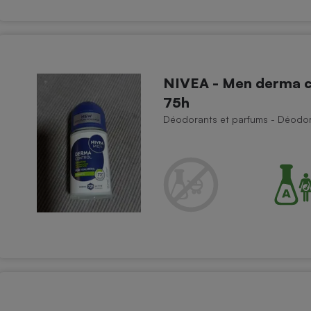
Électricité - Gaz
Appareil photo
numérique
Four encastrable
NIVEA - Men derma con
75h
Déodorants et parfums - Déodora
Lessive
Aspirateur