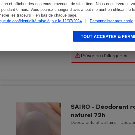
tion et afficher des contenus provenant de sites tiers. Nous conserverons vo
 pendant 6 mois. Vous pourrez changer d’avis à tout moment en utilisant le li
étrer les traceurs » en bas de chaque page.
ique de confidentialité mise à jour le 12/07/2024
|
Personnaliser mes choix
TOUT ACCEPTER & FERM
Présence d'allergènes
SAIRO - Déodorant rol
naturel 72h
Déodorants et parfums - Déodora