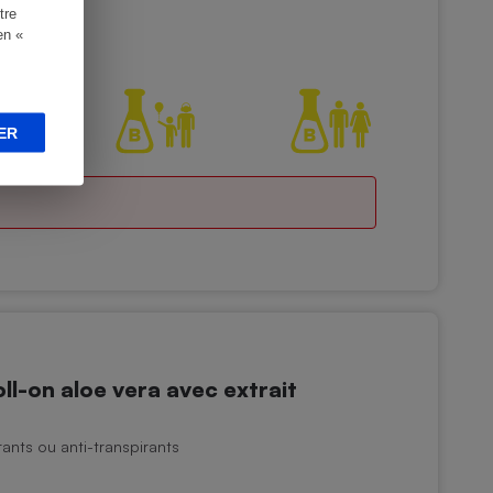
tre
en «
ER
l-on aloe vera avec extrait
nts ou anti-transpirants