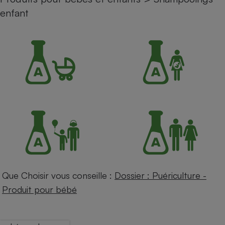
enfant
Petit électroménager - U
Complément
alimentaire
Mutuelle
Assurance emprunteur
Matelas
Champagne
bouteille
Banque en 
Téléviseur
Antimoustique
Lave-linge
Que Choisir vous conseille :
Dossier : Puériculture -
Produit pour bébé
Radiateur électrique