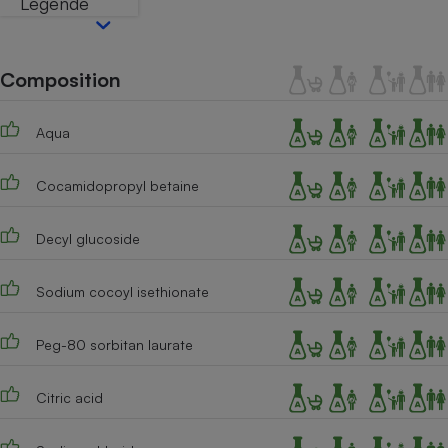
Légende
Téléphone mobile -
Smartphone
Plaque de cuisson à
induction
Composition
Aqua
Climatiseur -
Ventilateur
Cocamidopropyl betaine
Antivirus
Decyl glucoside
Climatiseur -
Ventilateur
Sodium cocoyl isethionate
Peg-80 sorbitan laurate
Citric acid