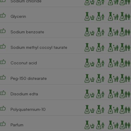
Sodium chloride
Cafetière à expressos
Glycerin
Sodium benzoate
Sodium methyl cocoyl taurate
Coconut acid
Robot ménager
Peg-150 distearate
Disodium edta
Polyquaternium-10
Parfum