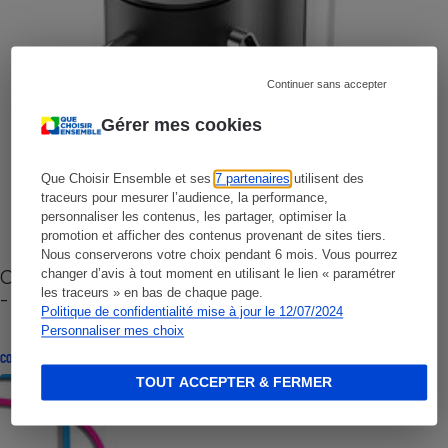
Continuer sans accepter
Gérer mes cookies
Que Choisir Ensemble et ses
7 partenaires
utilisent des
traceurs pour mesurer l’audience, la performance,
personnaliser les contenus, les partager, optimiser la
promotion et afficher des contenus provenant de sites tiers.
Nous conserverons votre choix pendant 6 mois. Vous pourrez
Cafetière à capsules zéro déchet CoffeeB (vidéo)
changer d’avis à tout moment en utilisant le lien « paramétrer
les traceurs » en bas de chaque page.
- Premières impressions
Politique de confidentialité mise à jour le 12/07/2024
Personnaliser mes choix
CONSEILS
TOUT ACCEPTER & FERMER