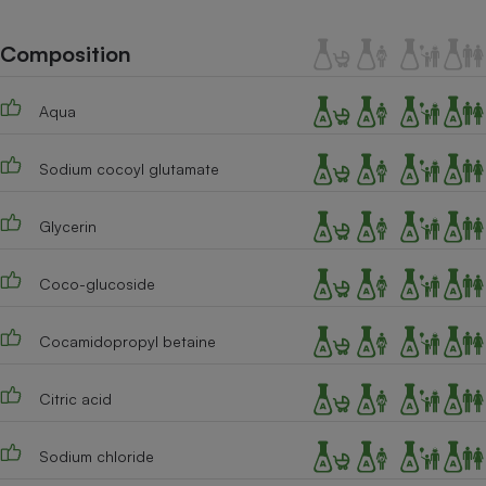
Téléphone mobile -
Smartphone
Plaque de cuisson à
Composition
induction
Aqua
Climatiseur -
Sodium cocoyl glutamate
Ventilateur
Glycerin
Antivirus
Climatiseur -
Coco-glucoside
Ventilateur
Cocamidopropyl betaine
Citric acid
Sodium chloride