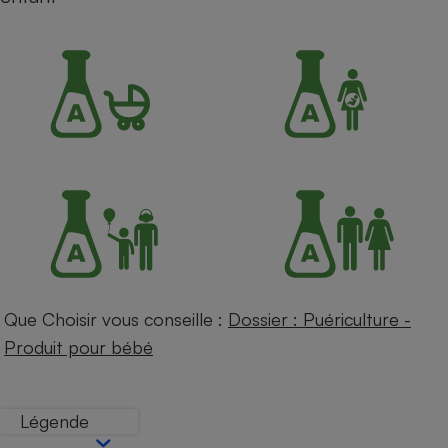
Petit électroménager - U
Complément
alimentaire
Mutuelle
Assurance emprunteur
Matelas
Champagne
bouteille
Banque en 
Téléviseur
Antimoustique
Lave-linge
Que Choisir vous conseille :
Dossier : Puériculture -
Produit pour bébé
Radiateur électrique
Légende