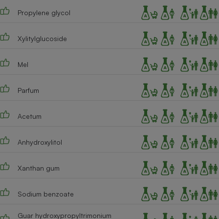
Propylene glycol
Cafetière à expressos
Xylitylglucoside
Mel
Parfum
Robot ménager
Acetum
Anhydroxylitol
Xanthan gum
Sodium benzoate
Guar hydroxypropyltrimonium