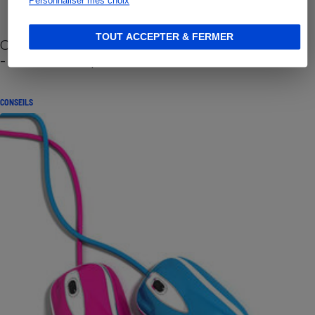
Personnaliser mes choix
TOUT ACCEPTER & FERMER
Cafetière à capsules zéro déchet CoffeeB (vidéo)
- Premières impressions
CONSEILS