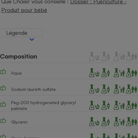
Que Choisir vous conseille :
Dossier : Puériculture -
Téléphone mobile -
Smartphone
Produit pour bébé
Plaque de cuisson à
induction
Légende
Climatiseur -
Ventilateur
Composition
Antivirus
Aqua
Climatiseur -
Ventilateur
Sodium laureth sulfate
Peg-200 hydrogenated glyceryl
palmate
Glycerin