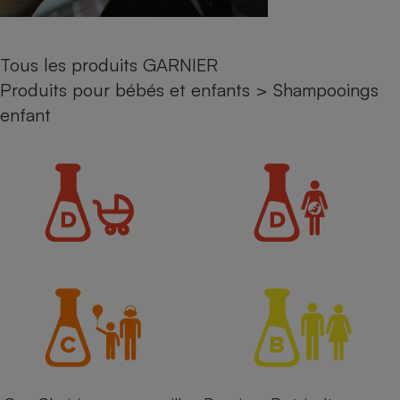
Petit électroménager - U
Complément
alimentaire
Tous les produits GARNIER
Mutuelle
Assurance emprunteur
Produits pour bébés et enfants
>
Shampooings
enfant
Matelas
Champagne
bouteille
Banque en 
Téléviseur
Antimoustique
Lave-linge
Radiateur électrique