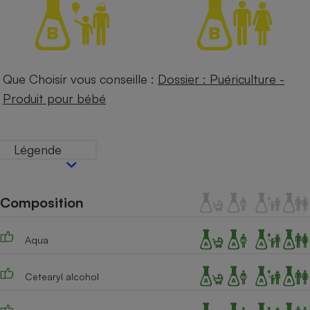
Petit électroménager - U
Complément
alimentaire
Mutuelle
Assurance emprunteur
Que Choisir vous conseille :
Dossier : Puériculture -
Produit pour bébé
Matelas
Champagne
Légende
bouteille
Banque en 
Téléviseur
Antimoustique
Composition
Lave-linge
Aqua
Radiateur électrique
Cetearyl alcohol