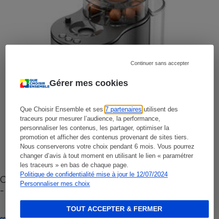
Continuer sans accepter
Gérer mes cookies
Que Choisir Ensemble et ses
7 partenaires
utilisent des
traceurs pour mesurer l’audience, la performance,
personnaliser les contenus, les partager, optimiser la
promotion et afficher des contenus provenant de sites tiers.
Nous conserverons votre choix pendant 6 mois. Vous pourrez
changer d’avis à tout moment en utilisant le lien « paramétrer
les traceurs » en bas de chaque page.
Politique de confidentialité mise à jour le 12/07/2024
Cafetière à capsules zéro déchet CoffeeB (vidéo)
Personnaliser mes choix
- Premières impressions
TOUT ACCEPTER & FERMER