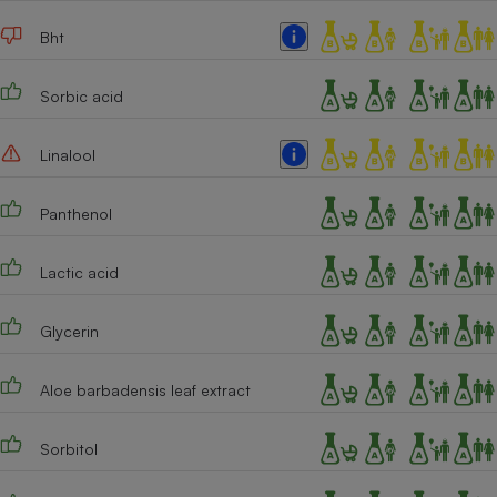
Cafetière à expressos
Bht
Sorbic acid
Linalool
Panthenol
Robot ménager
Lactic acid
Glycerin
Aloe barbadensis leaf extract
Sorbitol