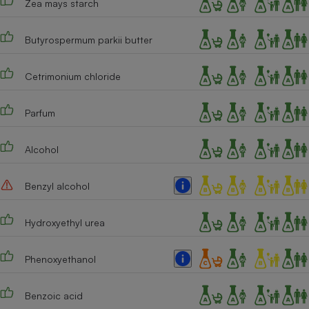
Zea mays starch
Téléphone mobile -
Smartphone
Plaque de cuisson à
Butyrospermum parkii butter
induction
Cetrimonium chloride
Climatiseur -
Ventilateur
Parfum
Alcohol
Antivirus
Climatiseur -
Benzyl alcohol
Ventilateur
Hydroxyethyl urea
Phenoxyethanol
Benzoic acid