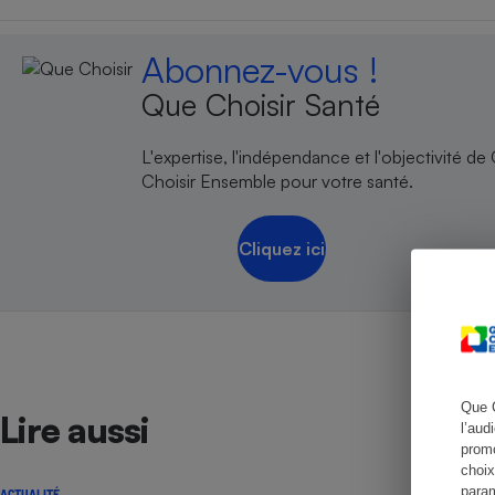
Abonnez-vous !
Que Choisir Santé
Cafetière à expresso
L'expertise, l'indépendance et l'objectivité de
Choisir Ensemble pour votre santé.
Cliquez ici
Robot ménager
Que 
Lire aussi
l’aud
promo
choix
param
ACTUALITÉ