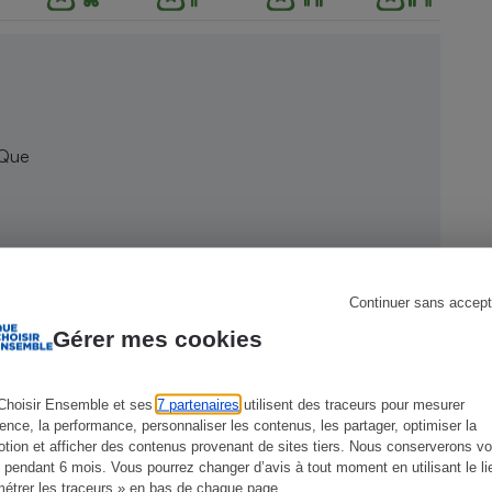
s
Réfrigérateur
 Que
Continuer sans accept
Gérer mes cookies
Choisir Ensemble et ses
7 partenaires
utilisent des traceurs pour mesurer
ience, la performance, personnaliser les contenus, les partager, optimiser la
tion et afficher des contenus provenant de sites tiers. Nous conserverons vo
 pendant 6 mois. Vous pourrez changer d’avis à tout moment en utilisant le li
étrer les traceurs » en bas de chaque page.
CONSEILS
G