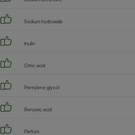
Radiateur électrique
Sodium hydroxide
Téléphone mobile -
Smartphone
Plaque de cuisson à
induction
Inulin
Climatiseur -
Citric acid
Ventilateur
Pentylene glycol
Antivirus
Climatiseur -
Ventilateur
Benzoic acid
Parfum