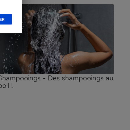
ER
Shampooings - Des shampooings au
poil !