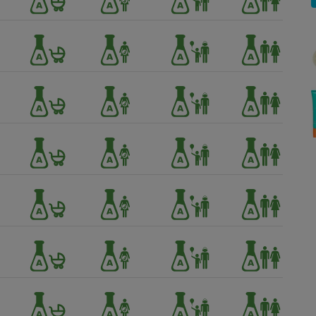
Électricité - Gaz
Appareil photo
numérique
Four encastrable
Lessive
Aspirateur