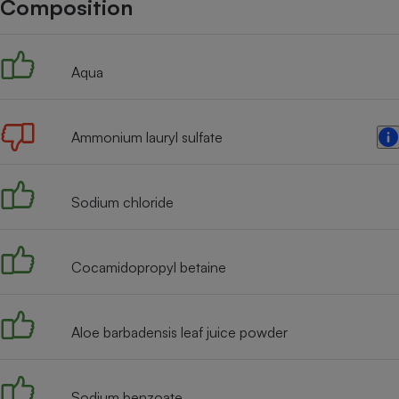
Composition
Internet
Gros électroménager
Téléphonie
Aqua
Petit électroménager 
Complément
alimentaire
Mutuelle
Assurance emprunteu
Ammonium lauryl sulfate
Sodium chloride
Matelas
Champa
boutei
Banque 
Cocamidopropyl betaine
Téléviseur
Antimoustique
Lave-linge
Aloe barbadensis leaf juice powder
Sodium benzoate