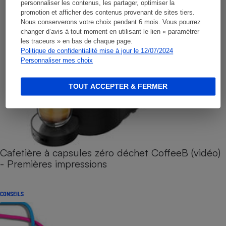
personnaliser les contenus, les partager, optimiser la
promotion et afficher des contenus provenant de sites tiers.
Nous conserverons votre choix pendant 6 mois. Vous pourrez
changer d’avis à tout moment en utilisant le lien « paramétrer
les traceurs » en bas de chaque page.
Politique de confidentialité mise à jour le 12/07/2024
Personnaliser mes choix
TOUT ACCEPTER & FERMER
Cafetière à capsules zéro déchet CoffeeB (vidéo)
- Premières impressions
CONSEILS