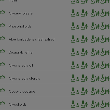
Inulin
Cafetière à expressos
Glyceryl oleate
Phospholipids
Aloe barbadensis leaf extract
Dicaprylyl ether
Robot ménager
Glycine soja oil
Glycine soja sterols
Coco-glucoside
Glycolipids