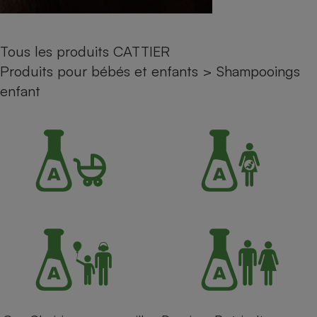
Petit électroménager - U
Complément
alimentaire
Tous les produits CATTIER
Mutuelle
Assurance emprunteur
Produits pour bébés et enfants
>
Shampooings
enfant
Matelas
Champagne
bouteille
Banque en 
Téléviseur
Antimoustique
Lave-linge
Radiateur électrique