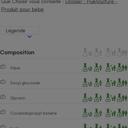
Que Choisir vous conseille :
Dossier : Puériculture -
Téléphone mobile -
Smartphone
Produit pour bébé
Plaque de cuisson à
induction
Légende
Climatiseur -
Ventilateur
Composition
Antivirus
Aqua
Climatiseur -
Ventilateur
Decyl glucoside
Glycerin
Cocamidopropyl betaine