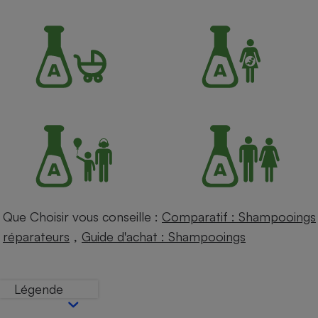
Petit électroménager - U
Complément
alimentaire
Mutuelle
Assurance emprunteur
Matelas
Champagne
bouteille
Banque en 
Téléviseur
Antimoustique
Lave-linge
Que Choisir vous conseille :
Comparatif : Shampooings
,
réparateurs
Guide d'achat : Shampooings
Radiateur électrique
Légende