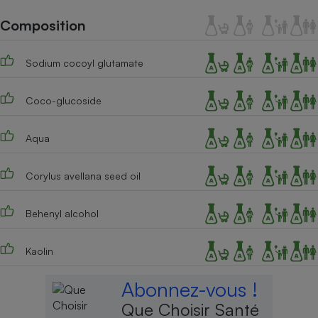
Téléphone mobile -
Smartphone
Composition
Plaque de cuisson à
induction
Sodium cocoyl glutamate
Coco-glucoside
Climatiseur -
Ventilateur
Aqua
Antivirus
Corylus avellana seed oil
Climatiseur -
Ventilateur
Behenyl alcohol
Kaolin
Abonnez-vous !
Que Choisir Santé