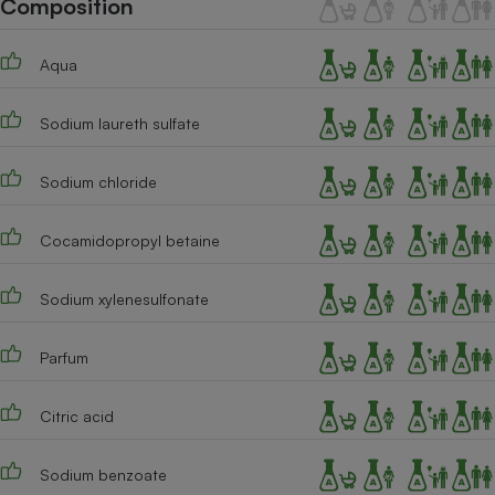
Composition
Téléphone mobile -
Smartphone
Plaque de cuisson à
Aqua
induction
Sodium laureth sulfate
Climatiseur -
Ventilateur
Sodium chloride
Cocamidopropyl betaine
Antivirus
Climatiseur -
Sodium xylenesulfonate
Ventilateur
Parfum
Citric acid
Sodium benzoate