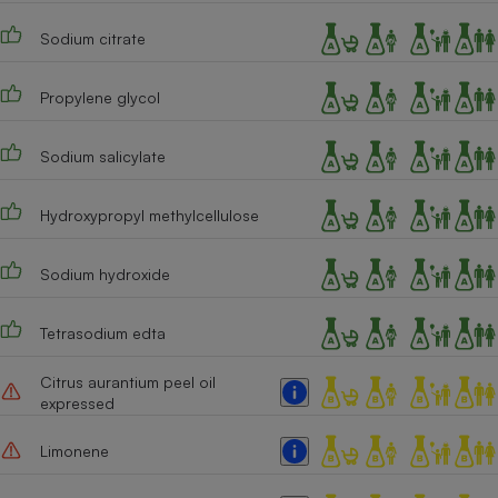
Cafetière à expressos
Sodium citrate
Propylene glycol
Sodium salicylate
Hydroxypropyl methylcellulose
Robot ménager
Sodium hydroxide
Tetrasodium edta
Citrus aurantium peel oil
expressed
Limonene