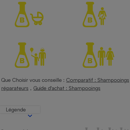
Petit électroménager - U
Complément
alimentaire
Mutuelle
Assurance emprunteur
Matelas
Champagne
bouteille
Banque en 
Téléviseur
Que Choisir vous conseille :
Comparatif : Shampooings
Antimoustique
Lave-linge
,
réparateurs
Guide d'achat : Shampooings
Légende
Radiateur électrique