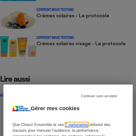
COMMENT NOUS TESTONS
Crèmes solaires - Le protocole
COMMENT NOUS TESTONS
Crèmes solaires visage - Le protocole
Lire aussi
ACTUALITÉ
Continuer sans accepter
Gérer mes cookies
Que Choisir Ensemble et ses
7 partenaires
utilisent des
traceurs pour mesurer l’audience, la performance,