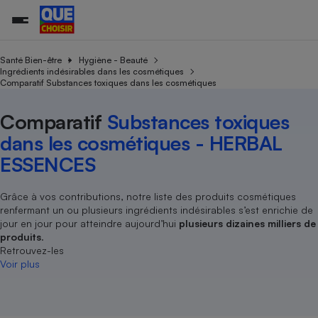
Santé Bien-être
Hygiène - Beauté
Ingrédients indésirables dans les cosmétiques
Comparatif Substances toxiques dans les cosmétiques
Additifs a
Comparate
Comparatif
Comparateu
Comparatif
Comparateu
Comparatif
Comparati
Substances
Toutes les actualités
Tous les services
Tous nos combats
L’association
Organismes de défense 
Train
supermarc
cosmétiqu
Comparatif
Substances toxiques
Comparateu
Achat - Vente - Travaux
Démarche administrative
Enquêtes
Nos actions
Nos missions
Système judiciaire
Transport aérien
gratuit
dans les cosmétiques - HERBAL
Copropriété
Famille
Guides d'achat
Nos grandes victoires
Notre méthodologie
ESSENCES
Location
Senior
Comparateu
Comparate
Comparati
Comparatif
Comparate
Comparatif
Comparatif
Conseils
Les billets de la présidente
Notre financement
supermarc
électrique
Service marchand
Magasin - Grande surfac
Sport
Soumettre un litige
Grâce à vos contributions, notre liste des produits cosmétiques
Brèves
Nos associations locales
Nos partenaires
Air
renfermant un ou plusieurs ingrédients indésirables s’est enrichie de
Marketing - Fidélisation
Vacances - Tourisme
Lettres types
Nous rejoindre
Nous rejoindre
jour en jour pour atteindre aujourd’hui
plusieurs dizaines milliers de
Déchet
Méthode de vente - Abu
produits
.
Rencontrer une association locale
Comparate
Comparatif
Comparatif
Comparatif
Comparatif
En savoir plus sur Que Choisir Ensemble
Retrouvez-les
Eau
s
Agriculture
Achat - Vente - Location
Voir plus
Energie
Nutrition
Assurance auto
-nous ?
Produit alimentaire
Carburant
Comparati
Comparati
Comparati
Comparate