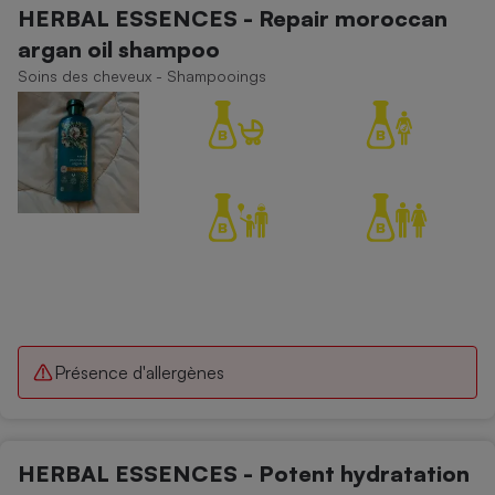
HERBAL ESSENCES - Repair moroccan
Petit électroménager - U
argan oil shampoo
Complément
alimentaire
Soins des cheveux - Shampooings
Mutuelle
Assurance emprunteur
Matelas
Champagne
bouteille
Banque en 
Téléviseur
Antimoustique
Lave-linge
Présence d'allergènes
Radiateur électrique
HERBAL ESSENCES - Potent hydratation