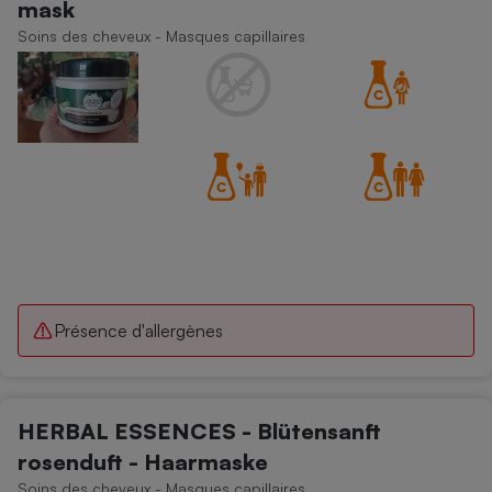
mask
Téléphone mobile -
Smartphone
Soins des cheveux - Masques capillaires
Plaque de cuisson à
induction
Climatiseur -
Ventilateur
Antivirus
Climatiseur -
Ventilateur
Présence d'allergènes
HERBAL ESSENCES - Blütensanft
rosenduft - Haarmaske
Soins des cheveux - Masques capillaires