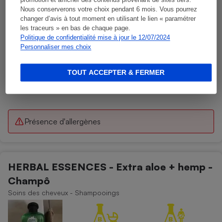
promotion et afficher des contenus provenant de sites tiers.
Nous conserverons votre choix pendant 6 mois. Vous pourrez
changer d’avis à tout moment en utilisant le lien « paramétrer
les traceurs » en bas de chaque page.
Politique de confidentialité mise à jour le 12/07/2024
Personnaliser mes choix
TOUT ACCEPTER & FERMER
Présence d'allergènes
HERBAL ESSENCES - Extra aloe + hemp -
Champô
Soins des cheveux - Shampooings