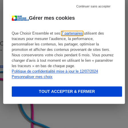
Continuer sans accepter
Gérer mes cookies
Que Choisir Ensemble et ses
7 partenaires
utilisent des
traceurs pour mesurer l’audience, la performance,
Cafetière à capsules zéro déchet CoffeeB (vidéo)
personnaliser les contenus, les partager, optimiser la
- Premières impressions
promotion et afficher des contenus provenant de sites tiers.
Nous conserverons votre choix pendant 6 mois. Vous pourrez
changer d’avis à tout moment en utilisant le lien « paramétrer
les traceurs » en bas de chaque page.
CONSEILS
Politique de confidentialité mise à jour le 12/07/2024
Personnaliser mes choix
TOUT ACCEPTER & FERMER