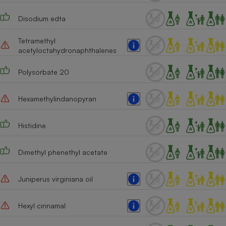
Cafetière à expressos
Disodium edta
Tetramethyl
acetyloctahydronaphthalenes
Polysorbate 20
Hexamethylindanopyran
Robot ménager
Histidine
Dimethyl phenethyl acetate
Juniperus virginiana oil
Hexyl cinnamal