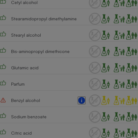
Cetyl alcohol
Téléphone mobile -
Smartphone
Plaque de cuisson à
induction
Stearamidopropyl dimethylamine
Stearyl alcohol
Climatiseur -
Ventilateur
Bis-aminopropyl dimethicone
Glutamic acid
Antivirus
Climatiseur -
Parfum
Ventilateur
Benzyl alcohol
Sodium benzoate
Citric acid