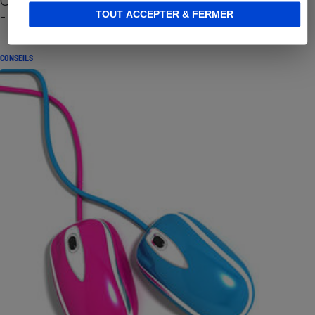
Cafetière à capsules zéro déchet CoffeeB (vidéo)
- Premières impressions
TOUT ACCEPTER & FERMER
CONSEILS