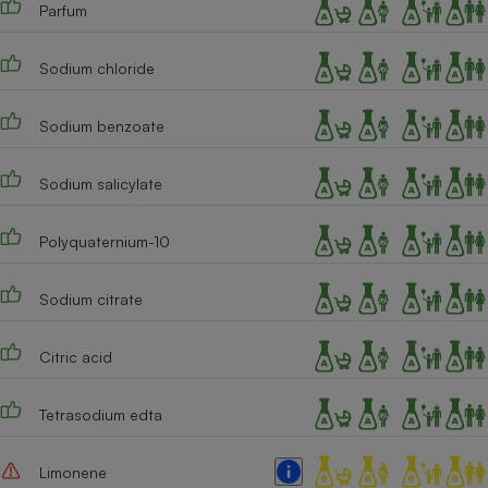
Parfum
Cafetière à expressos
Sodium chloride
Sodium benzoate
Sodium salicylate
Polyquaternium-10
Robot ménager
Sodium citrate
Citric acid
Tetrasodium edta
Limonene