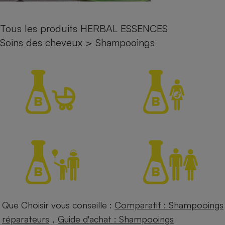
Petit électroménager - U
Complément
Tous les produits HERBAL ESSENCES
alimentaire
Mutuelle
Soins des cheveux
>
Shampooings
Assurance emprunteur
Matelas
Champagne
bouteille
Banque en 
Téléviseur
Antimoustique
Lave-linge
Radiateur électrique
Que Choisir vous conseille :
Comparatif : Shampooings
,
réparateurs
Guide d'achat : Shampooings