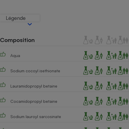
Téléphone mobile -
Smartphone
Plaque de cuisson à
Légende
induction
Composition
Climatiseur -
Ventilateur
Aqua
Antivirus
Sodium cocoyl isethionate
Climatiseur -
Ventilateur
Lauramidopropyl betaine
Cocamidopropyl betaine
Sodium lauroyl sarcosinate