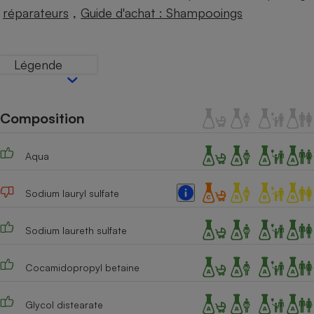
Téléphone mobile -
,
réparateurs
Guide d'achat : Shampooings
Smartphone
Plaque de cuisson à
induction
Légende
Climatiseur -
Ventilateur
Composition
Aqua
Antivirus
Climatiseur -
Sodium lauryl sulfate
Ventilateur
Sodium laureth sulfate
Cocamidopropyl betaine
Glycol distearate