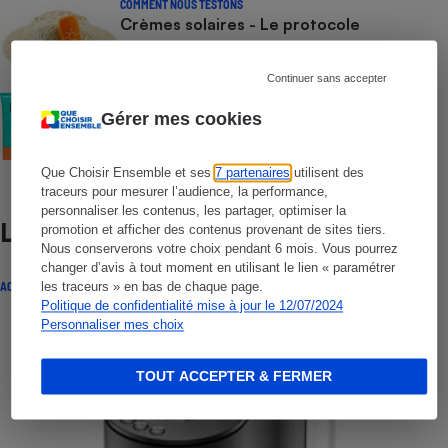
COMMENT NOUS TESTONS
Crèmes solaires - Le protocole
Continuer sans accepter
COMMENT NOUS TESTONS
Crèmes solaires visage - Le protocole
Gérer mes cookies
Que Choisir Ensemble et ses
7 partenaires
utilisent des
traceurs pour mesurer l’audience, la performance,
personnaliser les contenus, les partager, optimiser la
Lire aussi
promotion et afficher des contenus provenant de sites tiers.
Nous conserverons votre choix pendant 6 mois. Vous pourrez
changer d’avis à tout moment en utilisant le lien « paramétrer
ACTUALITÉ
les traceurs » en bas de chaque page.
Politique de confidentialité mise à jour le 12/07/2024
Personnaliser mes choix
TOUT ACCEPTER & FERMER