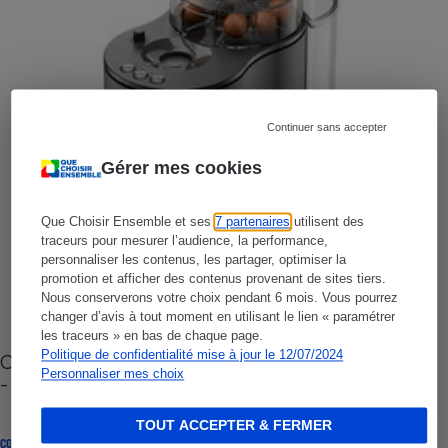
Continuer sans accepter
Gérer mes cookies
Que Choisir Ensemble et ses
7 partenaires
utilisent des
traceurs pour mesurer l’audience, la performance,
personnaliser les contenus, les partager, optimiser la
promotion et afficher des contenus provenant de sites tiers.
Nous conserverons votre choix pendant 6 mois. Vous pourrez
changer d’avis à tout moment en utilisant le lien « paramétrer
les traceurs » en bas de chaque page.
Politique de confidentialité mise à jour le 12/07/2024
Cafetière à capsules zéro déchet CoffeeB (vidéo)
Personnaliser mes choix
- Premières impressions
TOUT ACCEPTER & FERMER
CONSEILS