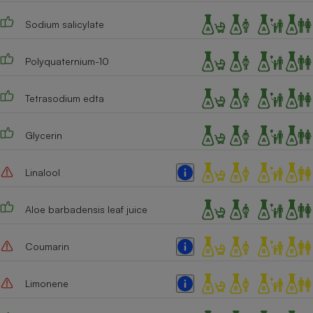
Cafetière à expressos
Sodium salicylate
Polyquaternium-10
Tetrasodium edta
Glycerin
Robot ménager
Linalool
Aloe barbadensis leaf juice
Coumarin
Limonene