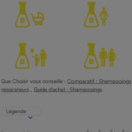
Petit électroménager - U
Complément
alimentaire
Mutuelle
Assurance emprunteur
Matelas
Champagne
bouteille
Banque en 
Téléviseur
Que Choisir vous conseille :
Comparatif : Shampooings
Antimoustique
Lave-linge
,
réparateurs
Guide d'achat : Shampooings
Légende
Radiateur électrique