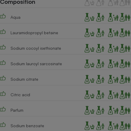
Composition
Téléphone mobile -
Smartphone
Plaque de cuisson à
Aqua
induction
Lauramidopropyl betaine
Climatiseur -
Ventilateur
Sodium cocoyl isethionate
Sodium lauroyl sarcosinate
Antivirus
Climatiseur -
Sodium citrate
Ventilateur
Citric acid
Parfum
Sodium benzoate