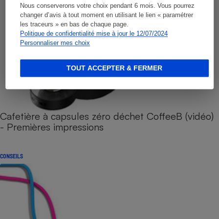
Nous conserverons votre choix pendant 6 mois. Vous pourrez
changer d’avis à tout moment en utilisant le lien « paramétrer
les traceurs » en bas de chaque page.
Politique de confidentialité mise à jour le 12/07/2024
Personnaliser mes choix
TOUT ACCEPTER & FERMER
Cafetière à capsules zéro déchet CoffeeB (vidéo)
- Premières impressions
CONSEILS