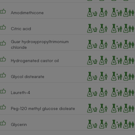
Cafetière à expressos
Amodimethicone
Citric acid
Guar hydroxypropyltrimonium
chloride
Hydrogenated castor oil
Robot ménager
Glycol distearate
Laureth-4
Peg-120 methyl glucose dioleate
Glycerin