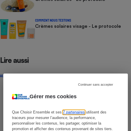
COMMENT NOUS TESTONS
Crèmes solaires visage - Le protocole
Lire aussi
ACTUALITÉ
Continuer sans accepter
Gérer mes cookies
Que Choisir Ensemble et ses
7 partenaires
utilisent des
traceurs pour mesurer l’audience, la performance,
personnaliser les contenus, les partager, optimiser la
promotion et afficher des contenus provenant de sites tiers.