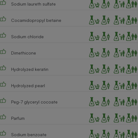
Téléphone mobile -
Sodium laureth sulfate
Smartphone
Plaque de cuisson à
induction
Cocamidopropyl betaine
Sodium chloride
Climatiseur -
Ventilateur
Dimethicone
Hydrolyzed keratin
Antivirus
Climatiseur -
Hydrolyzed pearl
Ventilateur
Peg-7 glyceryl cocoate
Parfum
Sodium benzoate