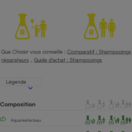
Petit électroménager - U
Complément
alimentaire
Mutuelle
Assurance emprunteur
Que Choisir vous conseille :
Comparatif : Shampooings
Matelas
,
Champagne
réparateurs
Guide d'achat : Shampooings
bouteille
Banque en 
Téléviseur
Légende
Antimoustique
Lave-linge
Composition
Radiateur électrique
Aqua/water/eau