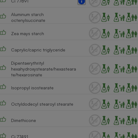
Ci 77891
Téléphone mobile -
Smartphone
Plaque de cuisson à
Aluminum starch
induction
octenylsuccinate
Zea mays starch
Climatiseur -
Caprylic/capric triglyceride
Ventilateur
Dipentaerythrityl
hexahydroxystearate/hexasteara
Antivirus
te/hexarosinate
Climatiseur -
Ventilateur
Isopropyl isostearate
Octyldodecyl stearoyl stearate
Dimethicone
Ci 77491