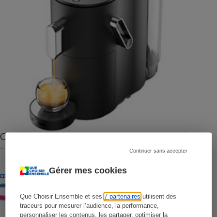
Cafetière à capsules zéro déchet CoffeeB (vidéo)
- Premières impressions
Continuer sans accepter
Gérer mes cookies
CONSEILS
Que Choisir Ensemble et ses
7 partenaires
utilisent des
traceurs pour mesurer l’audience, la performance,
personnaliser les contenus, les partager, optimiser la