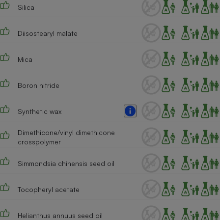
Téléphone mobile -
Silica
Smartphone
Plaque de cuisson à
induction
Diisostearyl malate
Mica
Climatiseur -
Ventilateur
Boron nitride
Synthetic wax
Antivirus
Climatiseur -
Dimethicone/vinyl dimethicone
Ventilateur
crosspolymer
Simmondsia chinensis seed oil
Tocopheryl acetate
Helianthus annuus seed oil