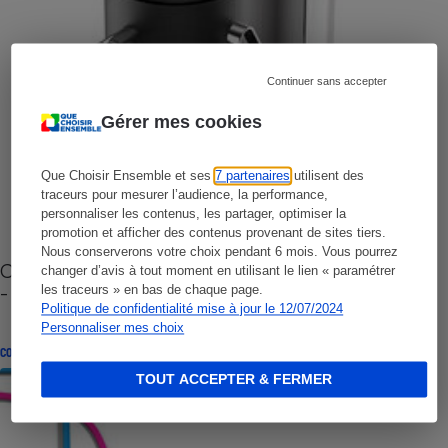
Continuer sans accepter
Gérer mes cookies
Que Choisir Ensemble et ses
7 partenaires
utilisent des
traceurs pour mesurer l’audience, la performance,
personnaliser les contenus, les partager, optimiser la
promotion et afficher des contenus provenant de sites tiers.
Nous conserverons votre choix pendant 6 mois. Vous pourrez
Cafetière à capsules zéro déchet CoffeeB (vidéo)
changer d’avis à tout moment en utilisant le lien « paramétrer
- Premières impressions
les traceurs » en bas de chaque page.
Politique de confidentialité mise à jour le 12/07/2024
Personnaliser mes choix
CONSEILS
TOUT ACCEPTER & FERMER