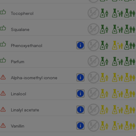
Cafetière à expressos
Tocopherol
Squalane
Phenoxyethanol
Parfum
Robot ménager
Alpha-isomethyl ionone
Linalool
Linalyl acetate
Vanillin