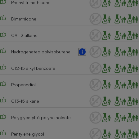
Phenyl trimethicone
Téléphone mobile -
Smartphone
Plaque de cuisson à
induction
Dimethicone
C9-12 alkane
Climatiseur -
Ventilateur
Hydrogenated polyisobutene
C12-15 alkyl benzoate
Antivirus
Climatiseur -
Propanediol
Ventilateur
C13-15 alkane
Polyglyceryl-6 polyricinoleate
Pentylene glycol