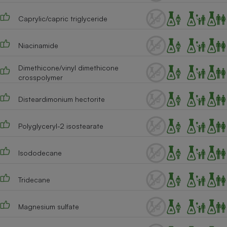
Cafetière à expressos
Caprylic/capric triglyceride
Niacinamide
Dimethicone/vinyl dimethicone
crosspolymer
Disteardimonium hectorite
Robot ménager
Polyglyceryl-2 isostearate
Isododecane
Tridecane
Magnesium sulfate