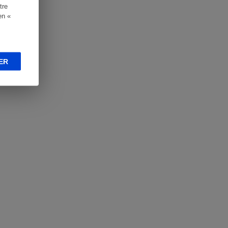
tre
en «
ER