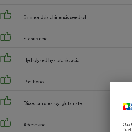
Simmondsia chinensis seed oil
Cafetière à expresso
Stearic acid
Hydrolyzed hyaluronic acid
Panthenol
Robot ménager
Disodium stearoyl glutamate
Adenosine
Que 
l’aud