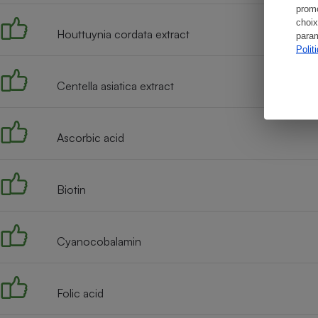
promo
choix
Houttuynia cordata extract
param
Polit
Centella asiatica extract
Ascorbic acid
Biotin
Cyanocobalamin
Folic acid