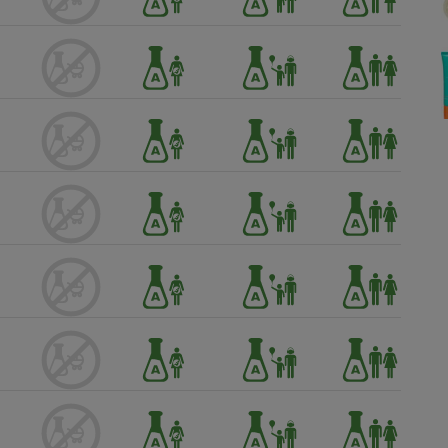
Électricité - Gaz
Appareil photo
numérique
Four encastrable
Lessive
Aspirateur