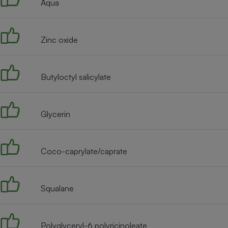
Aqua
Internet
Gros électroménager
Téléphonie
Zinc oxide
Petit électroménager 
Complément
alimentaire
Mutuelle
Butyloctyl salicylate
Assurance emprunteu
Glycerin
Matelas
Champa
boutei
Banque 
Coco-caprylate/caprate
Téléviseur
Antimoustique
Lave-linge
Squalane
Polyglyceryl-6 polyricinoleate