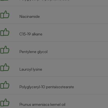
Radiateur électrique
Niacinamide
Téléphone mobile -
Smartphone
Plaque de cuisson à
induction
C15-19 alkane
Climatiseur -
Pentylene glycol
Ventilateur
Lauroyl lysine
Antivirus
Climatiseur -
Ventilateur
Polyglyceryl-10 pentaisostearate
Prunus armeniaca kernel oil