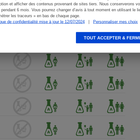
tion et afficher des contenus provenant de sites tiers. Nous conserverons vo
 pendant 6 mois. Vous pourrez changer d’avis à tout moment en utilisant le li
étrer les traceurs » en bas de chaque page.
ique de confidentialité mise à jour le 12/07/2024
|
Personnaliser mes choix
TOUT ACCEPTER & FERM