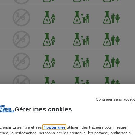
s
Réfrigérateur
Continuer sans accept
Gérer mes cookies
Choisir Ensemble et ses
7 partenaires
utilisent des traceurs pour mesurer
ience, la performance, personnaliser les contenus, les partager, optimiser la