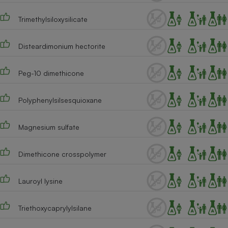
Cafetière à expressos
Trimethylsiloxysilicate
Disteardimonium hectorite
Peg-10 dimethicone
Polyphenylsilsesquioxane
Robot ménager
Magnesium sulfate
Dimethicone crosspolymer
Lauroyl lysine
Triethoxycaprylylsilane