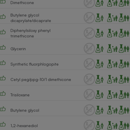
Dimethicone
Téléphone mobile -
Smartphone
Plaque de cuisson à
Butylene glycol
induction
dicaprylate/dicaprate
Diphenylsiloxy phenyl
trimethicone
Climatiseur -
Ventilateur
Glycerin
Synthetic fluorphlogopite
Antivirus
Climatiseur -
Cetyl peg/ppg-10/1 dimethicone
Ventilateur
Trisiloxane
Butylene glycol
1,2-hexanediol