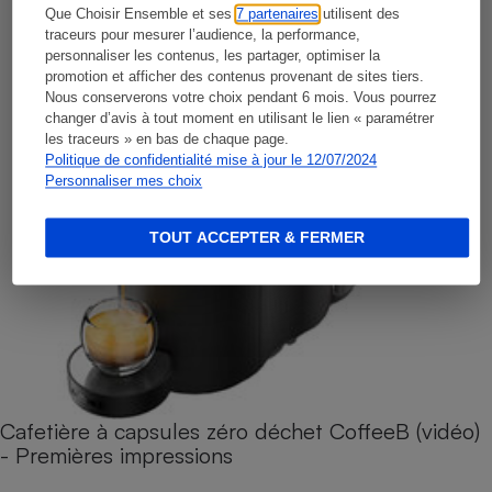
Que Choisir Ensemble et ses
7 partenaires
utilisent des
traceurs pour mesurer l’audience, la performance,
personnaliser les contenus, les partager, optimiser la
promotion et afficher des contenus provenant de sites tiers.
Nous conserverons votre choix pendant 6 mois. Vous pourrez
changer d’avis à tout moment en utilisant le lien « paramétrer
les traceurs » en bas de chaque page.
Politique de confidentialité mise à jour le 12/07/2024
Personnaliser mes choix
TOUT ACCEPTER & FERMER
Cafetière à capsules zéro déchet CoffeeB (vidéo)
- Premières impressions