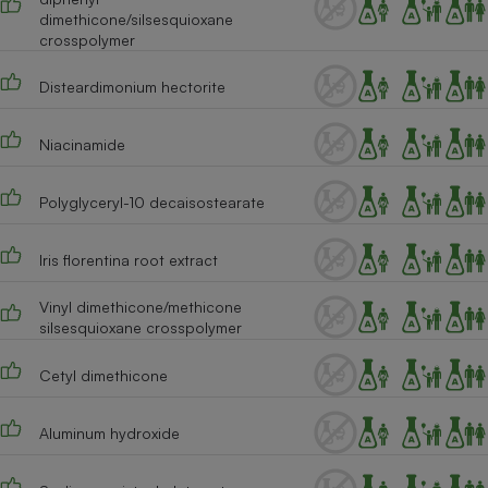
dimethicone/silsesquioxane
Cafetière à expressos
crosspolymer
Disteardimonium hectorite
Niacinamide
Polyglyceryl-10 decaisostearate
Robot ménager
Iris florentina root extract
Vinyl dimethicone/methicone
silsesquioxane crosspolymer
Cetyl dimethicone
Aluminum hydroxide