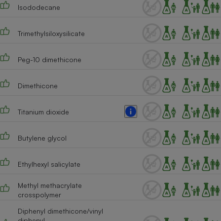
Téléphone mobile -
Isododecane
Smartphone
Plaque de cuisson à
induction
Trimethylsiloxysilicate
Peg-10 dimethicone
Climatiseur -
Ventilateur
Dimethicone
Titanium dioxide
Antivirus
Climatiseur -
Ventilateur
Butylene glycol
Ethylhexyl salicylate
Methyl methacrylate
crosspolymer
Diphenyl dimethicone/vinyl
diphenyl