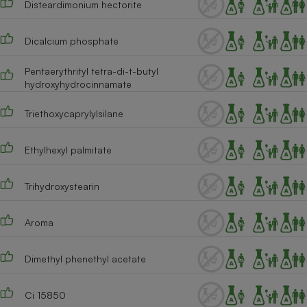
Disteardimonium hectorite
Cafetière à expressos
Dicalcium phosphate
Pentaerythrityl tetra-di-t-butyl
hydroxyhydrocinnamate
Triethoxycaprylylsilane
Ethylhexyl palmitate
Robot ménager
Trihydroxystearin
Aroma
Dimethyl phenethyl acetate
Ci 15850