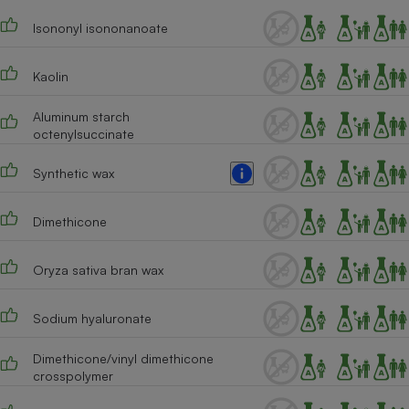
Téléphone mobile -
Smartphone
Isononyl isononanoate
Plaque de cuisson à
induction
Kaolin
Aluminum starch
Climatiseur -
octenylsuccinate
Ventilateur
Synthetic wax
Antivirus
Dimethicone
Climatiseur -
Ventilateur
Oryza sativa bran wax
Sodium hyaluronate
Dimethicone/vinyl dimethicone
crosspolymer