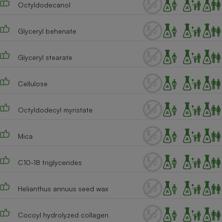
Octyldodecanol
Téléphone mobile -
Smartphone
Plaque de cuisson à
induction
Glyceryl behenate
Glyceryl stearate
Climatiseur -
Ventilateur
Cellulose
Octyldodecyl myristate
Antivirus
Climatiseur -
Mica
Ventilateur
C10-18 triglycerides
Helianthus annuus seed wax
Cocoyl hydrolyzed collagen