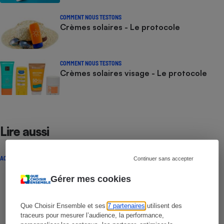
COMMENT NOUS TESTONS
Crèmes solaires - Le protocole
COMMENT NOUS TESTONS
Crèmes solaires visage - Le protocole
Lire aussi
ACTUALITÉ
Continuer sans accepter
Gérer mes cookies
Que Choisir Ensemble et ses
7 partenaires
utilisent des
traceurs pour mesurer l’audience, la performance,