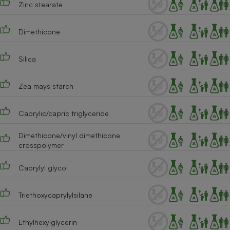
Zinc stearate
Téléphone mobile -
Smartphone
Plaque de cuisson à
induction
Dimethicone
Silica
Climatiseur -
Ventilateur
Zea mays starch
Caprylic/capric triglyceride
Antivirus
Climatiseur -
Dimethicone/vinyl dimethicone
Ventilateur
crosspolymer
Caprylyl glycol
Triethoxycaprylylsilane
Ethylhexylglycerin