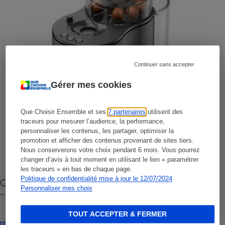
Continuer sans accepter
Gérer mes cookies
Que Choisir Ensemble et ses
7 partenaires
utilisent des
traceurs pour mesurer l’audience, la performance,
personnaliser les contenus, les partager, optimiser la
promotion et afficher des contenus provenant de sites tiers.
Nous conserverons votre choix pendant 6 mois. Vous pourrez
changer d’avis à tout moment en utilisant le lien « paramétrer
les traceurs » en bas de chaque page.
Politique de confidentialité mise à jour le 12/07/2024
Cafetière à capsules zéro déchet CoffeeB (vidéo)
Personnaliser mes choix
- Premières impressions
TOUT ACCEPTER & FERMER
CONSEILS