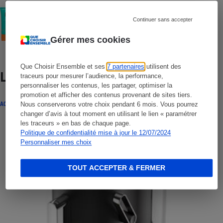
COMMENT NOUS TESTONS
Crèmes solaires visage - Le protocole
Continuer sans accepter
Gérer mes cookies
Que Choisir Ensemble et ses
7 partenaires
utilisent des
Lire aussi
traceurs pour mesurer l’audience, la performance,
personnaliser les contenus, les partager, optimiser la
promotion et afficher des contenus provenant de sites tiers.
ACTUALITÉ
Nous conserverons votre choix pendant 6 mois. Vous pourrez
changer d’avis à tout moment en utilisant le lien « paramétrer
les traceurs » en bas de chaque page.
Politique de confidentialité mise à jour le 12/07/2024
Personnaliser mes choix
TOUT ACCEPTER & FERMER