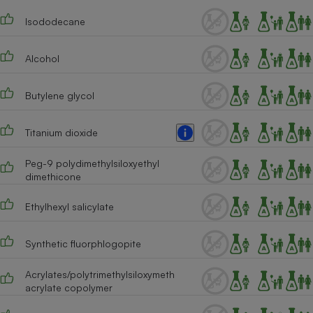
Téléphone mobile -
Smartphone
Isododecane
Plaque de cuisson à
induction
Alcohol
Butylene glycol
Climatiseur -
Ventilateur
Titanium dioxide
Antivirus
Peg-9 polydimethylsiloxyethyl
dimethicone
Climatiseur -
Ventilateur
Ethylhexyl salicylate
Synthetic fluorphlogopite
Acrylates/polytrimethylsiloxymeth
acrylate copolymer