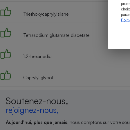
promo
choix
Triethoxycaprylylsilane
param
Polit
Tetrasodium glutamate diacetate
1,2-hexanediol
Caprylyl glycol
Soutenez-nous,
rejoignez-nous,
Aujourd'hui, plus que jamais
, nous comptons sur votre sout