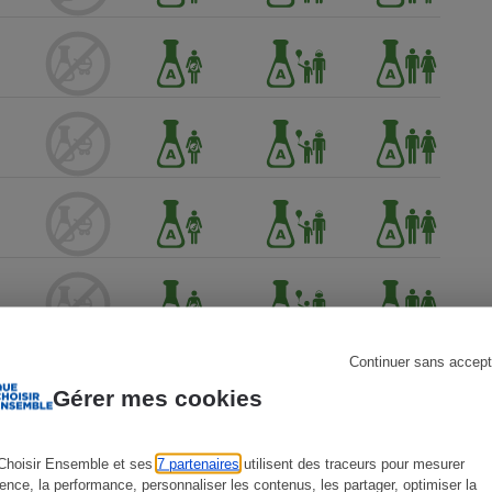
s
Réfrigérateur
Continuer sans accept
Gérer mes cookies
Choisir Ensemble et ses
7 partenaires
utilisent des traceurs pour mesurer
ience, la performance, personnaliser les contenus, les partager, optimiser la