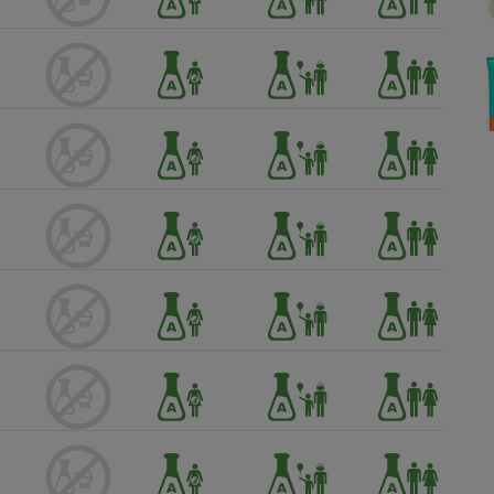
Électricité - Gaz
Appareil photo
numérique
Four encastrable
Lessive
Aspirateur