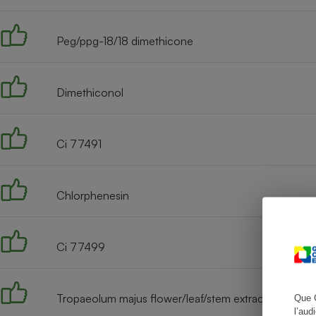
Peg/ppg-18/18 dimethicone
Cafetière à expresso
Dimethiconol
Ci 77491
Chlorphenesin
Robot ménager
Ci 77499
Tropaeolum majus flower/leaf/stem extract
Que 
l’aud