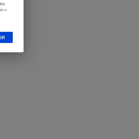
tre
en «
ER