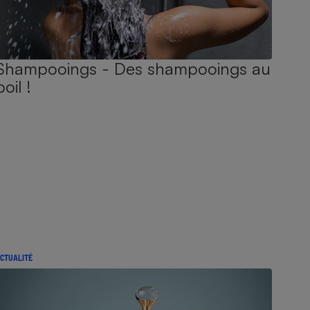
Shampooings - Des shampooings au
poil !
CTUALITÉ