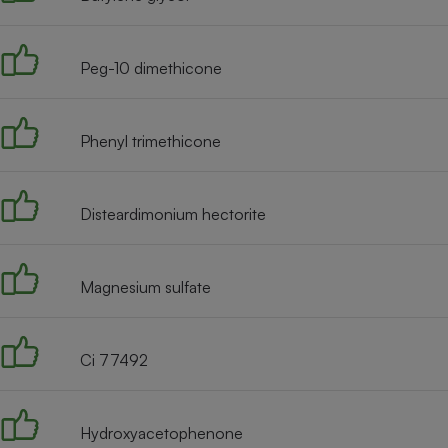
Radiateur électrique
Peg-10 dimethicone
Téléphone mobile -
Smartphone
Plaque de cuisson à
induction
Phenyl trimethicone
Climatiseur -
Disteardimonium hectorite
Ventilateur
Magnesium sulfate
Antivirus
Climatiseur -
Ventilateur
Ci 77492
Hydroxyacetophenone