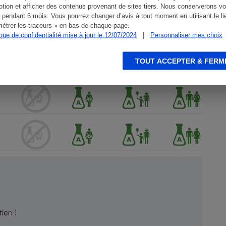
tion et afficher des contenus provenant de sites tiers. Nous conserverons vo
 pendant 6 mois. Vous pourrez changer d’avis à tout moment en utilisant le li
étrer les traceurs » en bas de chaque page.
ique de confidentialité mise à jour le 12/07/2024
|
Personnaliser mes choix
TOUT ACCEPTER & FERM
ien !