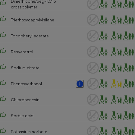
Dimethicone/peg-10/15
crosspolymer
Triethoxycaprylylsilane
Tocopheryl acetate
Resveratrol
Sodium citrate
Phenoxyethanol
Chlorphenesin
Sorbic acid
Potassium sorbate