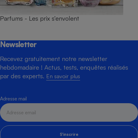
Parfums - Les prix s’envolent
Newsletter
Recevez gratuitement notre newsletter
hebdomadaire ! Actus, tests, enquêtes réalisés
par des experts.
En savoir plus
Adresse mail
S'inscrire