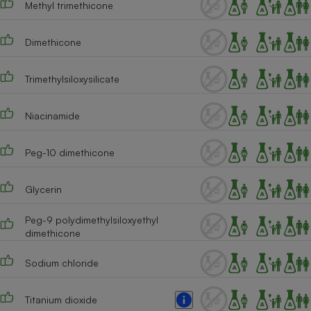
Methyl trimethicone
Téléphone mobile -
Smartphone
Plaque de cuisson à
induction
Dimethicone
Trimethylsiloxysilicate
Climatiseur -
Ventilateur
Niacinamide
Peg-10 dimethicone
Antivirus
Climatiseur -
Glycerin
Ventilateur
Peg-9 polydimethylsiloxyethyl
dimethicone
Sodium chloride
Titanium dioxide