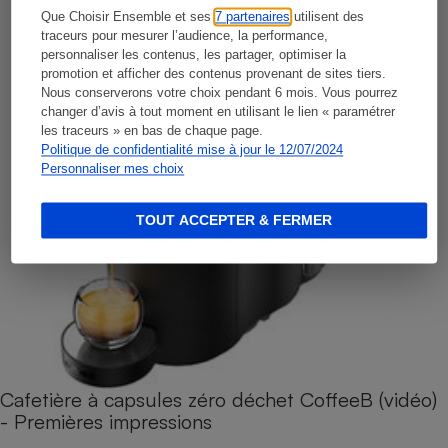
Que Choisir Ensemble et ses
7 partenaires
utilisent des
traceurs pour mesurer l’audience, la performance,
personnaliser les contenus, les partager, optimiser la
promotion et afficher des contenus provenant de sites tiers.
Nous conserverons votre choix pendant 6 mois. Vous pourrez
changer d’avis à tout moment en utilisant le lien « paramétrer
les traceurs » en bas de chaque page.
Politique de confidentialité mise à jour le 12/07/2024
Personnaliser mes choix
TOUT ACCEPTER & FERMER
Cafetière à capsules zéro déchet CoffeeB (vidéo)
- Premières impressions