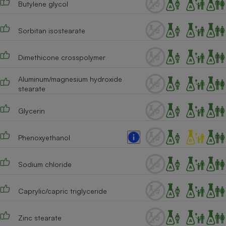
Butylene glycol
Cafetière à expressos
Sorbitan isostearate
Dimethicone crosspolymer
Aluminum/magnesium hydroxide
stearate
Glycerin
Robot ménager
Phenoxyethanol
Sodium chloride
Caprylic/capric triglyceride
Zinc stearate