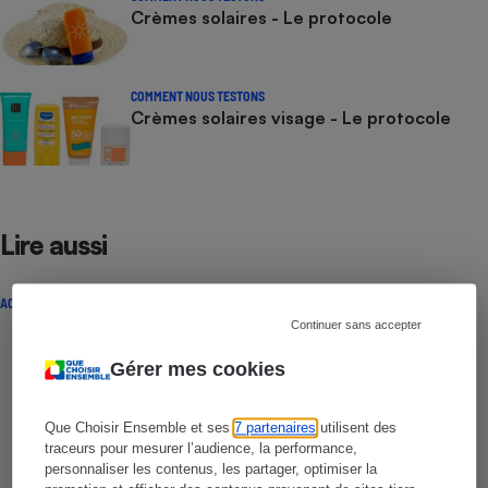
Crèmes solaires - Le protocole
COMMENT NOUS TESTONS
Crèmes solaires visage - Le protocole
Lire aussi
ACTUALITÉ
Continuer sans accepter
Gérer mes cookies
Que Choisir Ensemble et ses
7 partenaires
utilisent des
traceurs pour mesurer l’audience, la performance,
personnaliser les contenus, les partager, optimiser la