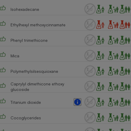
Téléphone mobile -
Smartphone
Isohexadecane
Plaque de cuisson à
induction
Ethylhexyl methoxycinnamate
Phenyl trimethicone
Climatiseur -
Ventilateur
Mica
Antivirus
Polymethylsilsesquioxane
Climatiseur -
Ventilateur
Caprylyl dimethicone ethoxy
glucoside
Titanium dioxide
Cocoglycerides