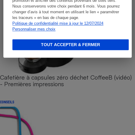
promotion et afficher des contenus provenant de sites tiers.
Nous conserverons votre choix pendant 6 mois. Vous pourrez
changer d’avis à tout moment en utilisant le lien « paramétrer
les traceurs » en bas de chaque page.
Politique de confidentialité mise à jour le 12/07/2024
Personnaliser mes choix
TOUT ACCEPTER & FERMER
Cafetière à capsules zéro déchet CoffeeB (vidéo)
- Premières impressions
CONSEILS