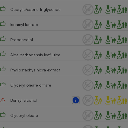
Téléphone mobile -
Smartphone
Caprylic/capric triglyceride
Plaque de cuisson à
induction
Isoamyl laurate
Propanediol
Climatiseur -
Ventilateur
Aloe barbadensis leaf juice
Antivirus
Phyllostachys nigra extract
Climatiseur -
Ventilateur
Glyceryl oleate citrate
Benzyl alcohol
Glyceryl oleate