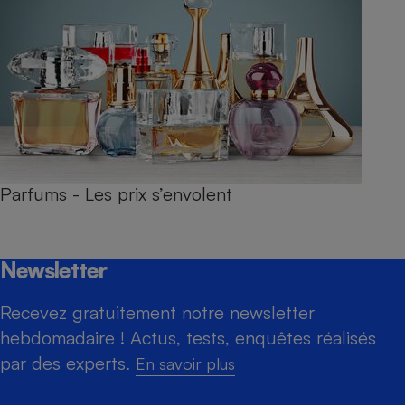
Parfums - Les prix s’envolent
Newsletter
Recevez gratuitement notre newsletter
hebdomadaire ! Actus, tests, enquêtes réalisés
par des experts.
En savoir plus