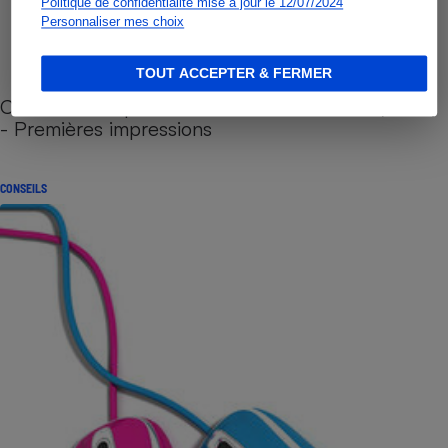
Politique de confidentialité mise à jour le 12/07/2024
Personnaliser mes choix
TOUT ACCEPTER & FERMER
Cafetière à capsules zéro déchet CoffeeB (vidéo)
- Premières impressions
CONSEILS