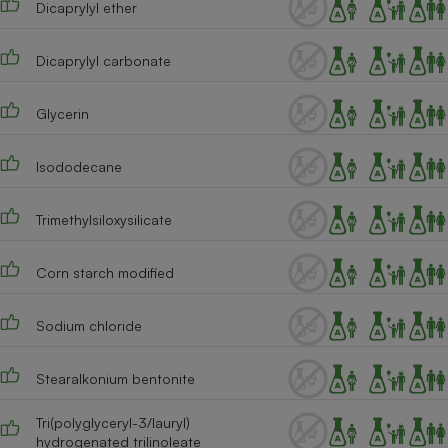
Dicaprylyl ether
Téléphone mobile -
Smartphone
Plaque de cuisson à
induction
Dicaprylyl carbonate
Glycerin
Climatiseur -
Ventilateur
Isododecane
Trimethylsiloxysilicate
Antivirus
Climatiseur -
Corn starch modified
Ventilateur
Sodium chloride
Stearalkonium bentonite
Tri(polyglyceryl-3/lauryl)
hydrogenated trilinoleate