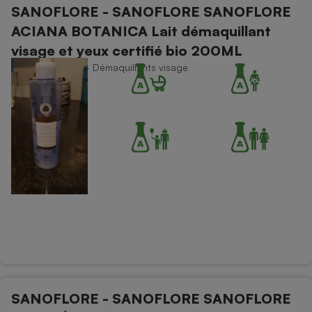
SANOFLORE - SANOFLORE SANOFLORE
Petit électroménager - U
ACIANA BOTANICA Lait démaquillant
Complément
alimentaire
visage et yeux certifié bio 200ML
Mutuelle
Assurance emprunteur
Soins du visage - Démaquillants visage
Matelas
Champagne
bouteille
Banque en 
Téléviseur
Antimoustique
Lave-linge
Radiateur électrique
SANOFLORE - SANOFLORE SANOFLORE