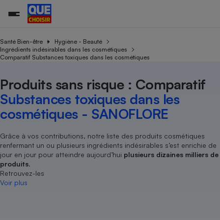
Santé Bien-être
Hygiène - Beauté
Ingrédients indésirables dans les cosmétiques
Comparatif Substances toxiques dans les cosmétiques
Additifs a
Comparate
Comparatif
Comparateu
Comparatif
Comparateu
Comparatif
Comparati
Substances
Toutes les actualités
Tous les services
Tous nos combats
L’association
Organismes de défense 
Train
supermarc
cosmétiqu
Produits sans risque : Comparatif
Comparateu
Achat - Vente - Travaux
Démarche administrative
Enquêtes
Nos actions
Nos missions
Système judiciaire
Transport aérien
gratuit
Substances toxiques dans les
Copropriété
Famille
Guides d'achat
Nos grandes victoires
Notre méthodologie
cosmétiques - SANOFLORE
Location
Senior
Comparateu
Comparate
Comparati
Comparatif
Comparate
Comparatif
Comparatif
Conseils
Les billets de la présidente
Notre financement
supermarc
électrique
Service marchand
Magasin - Grande surfac
Sport
Soumettre un litige
Grâce à vos contributions, notre liste des produits cosmétiques
Brèves
Nos associations locales
Nos partenaires
Air
renfermant un ou plusieurs ingrédients indésirables s’est enrichie de
Marketing - Fidélisation
Vacances - Tourisme
Lettres types
Nous rejoindre
Nous rejoindre
jour en jour pour atteindre aujourd’hui
plusieurs dizaines milliers de
Déchet
Méthode de vente - Abu
produits
.
Rencontrer une association locale
Comparate
Comparatif
Comparatif
Comparatif
Comparatif
En savoir plus sur Que Choisir Ensemble
Retrouvez-les
Eau
s
Agriculture
Achat - Vente - Location
Voir plus
Energie
Nutrition
Assurance auto
-nous ?
Produit alimentaire
Carburant
Comparati
Comparati
Comparati
Comparate