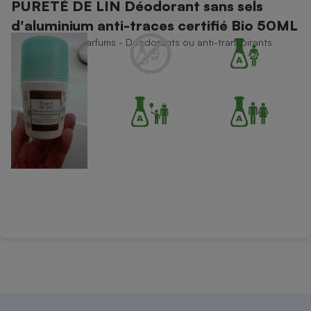
PURETÉ DE LIN Déodorant sans sels
Téléphone mobile -
Smartphone
d'aluminium anti-traces certifié Bio 50ML
Plaque de cuisson à
induction
Déodorants et parfums - Déodorants ou anti-transpirants
Climatiseur -
Ventilateur
Antivirus
Climatiseur -
Ventilateur