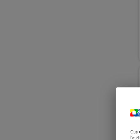
Cafetière à expresso
Robot ménager
Que 
l’aud