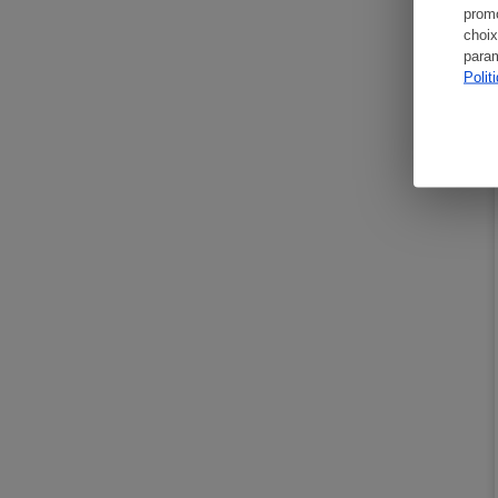
promo
choix
param
Polit