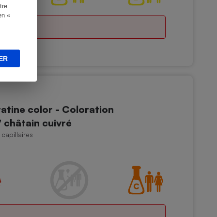
tre
en «
ER
ine color - Coloration
 châtain cuivré
capillaires