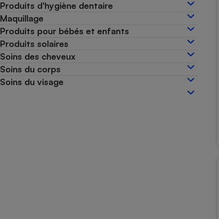
Produits d'hygiène dentaire
Internet
Maquillage
Gros électroménager
Téléphonie
Produits pour bébés et enfants
Produits solaires
Petit électroménager 
Complément
Soins des cheveux
alimentaire
Soins du corps
Mutuelle
Assurance emprunteu
Soins du visage
Matelas
Champa
boutei
Banque 
Téléviseur
Antimoustique
Lave-linge