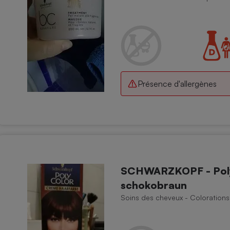
Électricité - Gaz
Appareil photo
numérique
Four encastrable
Présence d'allergènes
Lessive
Aspirateur
SCHWARZKOPF - Poly 
schokobraun
Soins des cheveux - Colorations 