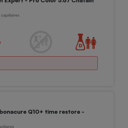
Expert - Pro Color 5.67 Châtain
capillaires
onacure Q10+ time restore -
illaires