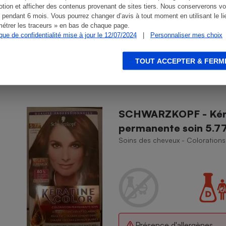
tion et afficher des contenus provenant de sites tiers. Nous conserverons vo
 pendant 6 mois. Vous pourrez changer d’avis à tout moment en utilisant le li
étrer les traceurs » en bas de chaque page.
Présence d'allergènes
ique de confidentialité mise à jour le 12/07/2024
|
Personnaliser mes choix
TOUT ACCEPTER & FERM
SCHWARZKOPF - Kérat
permanente soin 5.77
Soins des cheveux - Colorations 
Présence d'allergènes