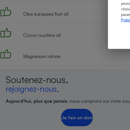
promo
choix
Olea europaea fruit oil
param
Polit
Cocos nucifera oil
Magnesium nitrate
Soutenez-nous,
rejoignez-nous,
Aujourd'hui, plus que jamais
, nous comptons sur votre sout
Je fais un don