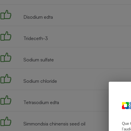
Disodium edta
Cafetière à expresso
Trideceth-3
Sodium sulfate
Sodium chloride
Robot ménager
Tetrasodium edta
Simmondsia chinensis seed oil
Que 
l’aud