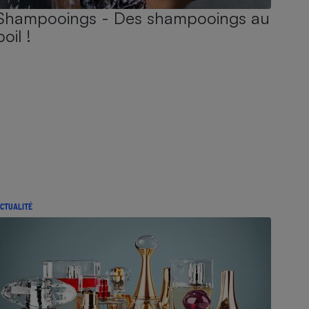
Shampooings - Des shampooings au
poil !
CTUALITÉ