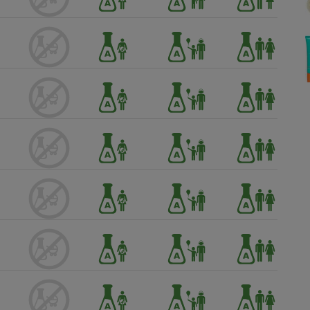
Électricité - Gaz
Appareil photo
numérique
Four encastrable
Lessive
Aspirateur