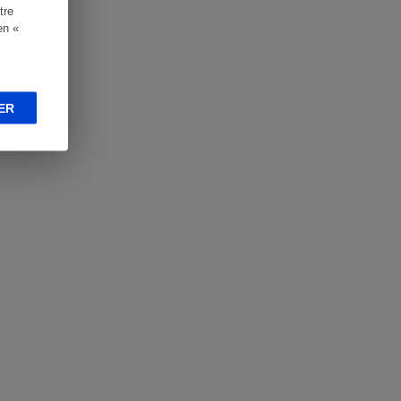
tre
en «
ER