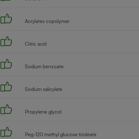
Radiateur électrique
Acrylates copolymer
Téléphone mobile -
Smartphone
Plaque de cuisson à
induction
Citric acid
Climatiseur -
Sodium benzoate
Ventilateur
Sodium salicylate
Antivirus
Climatiseur -
Ventilateur
Propylene glycol
Peg-120 methyl glucose trioleate