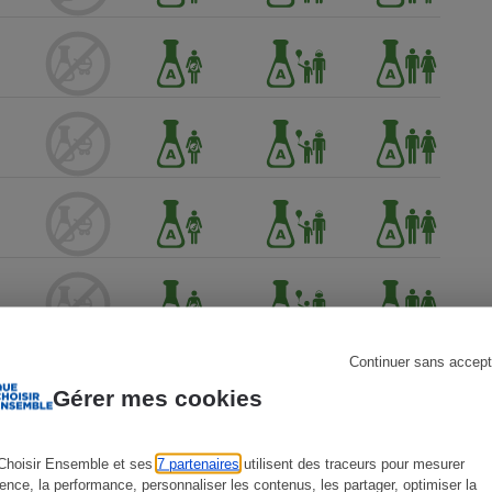
s
Réfrigérateur
Continuer sans accept
Gérer mes cookies
Choisir Ensemble et ses
7 partenaires
utilisent des traceurs pour mesurer
ience, la performance, personnaliser les contenus, les partager, optimiser la