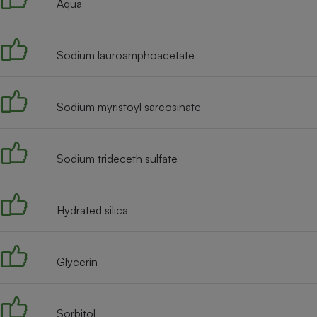
Aqua
Internet
Gros électroménager
Téléphonie
Sodium lauroamphoacetate
Petit électroménager 
Complément
alimentaire
Mutuelle
Sodium myristoyl sarcosinate
Assurance emprunteu
Sodium trideceth sulfate
Matelas
Champa
boutei
Banque 
Hydrated silica
Téléviseur
Antimoustique
Lave-linge
Glycerin
Sorbitol